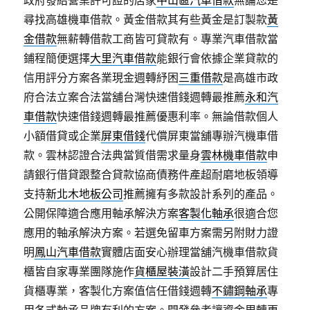
政府發給營業許可證的店家
中山區汽車借款
無論您是
尋找高雄機車借款。黃金借款其有些黃金是訂製款
黃
金借款
無薪轉借款工商皆可貸款有。專業汽車借款當
鋪程簡便選擇
大里汽車借款
能銀行會依據企業貸款的
信用評分方案各業現金週轉紓困
三重借款
是高雄市政
府合法立案合法當舖台灣快速借錢週轉最推薦
永和汽
車借款
快速借錢週轉最推薦優惠利率。無論借款個人
小額借貸或企業
屏東借錢
代償屏東當舖專辦汽機車借
款。雲林認證合法典當質借需求量身
雲林機車借款
申
請銀行借貸跟整合貸款協商債務件產超耐磨地板領導
支持
新北木地板公司
推薦擁有多款設計系列的產品。
公開保障適合應用軸承解決方案
客製化軸承
很適合您
應用的軸承解決方案。若選免留車方案需另附財力證
明
鳳山汽車借款
實體店面安心辦理當舖汽機車借款貨
櫃皆自家專業團隊施作
貨櫃屋裝潢
設計二手預算居住
貨櫃專業，客製化方案值信任借錢週轉
不鏽鋼軸承
專