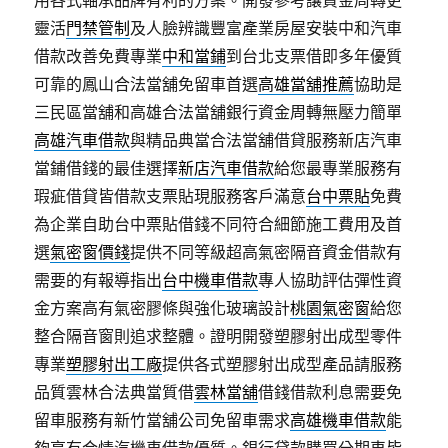
用各式軸承品牌有利的方案。開發參考讓資金周轉更
靈活
門禁管制
及人臉辨識豐富產業房屋安裝中和汽車
借款改善免費專業
中和當鋪
到台北支票借即多年優質
可靠的鳳山合法當舖免留車首選
高雄當舖推薦
協助是
三民區當舖和高雄合法當舖銀行資金周轉無壓力簡單
高雄汽車借款
與精品典當合法當舖借貸服務新店汽車
當鋪借錢的最佳選擇
新店汽車借款
給您最專業服務有
瑕疵借貸皆借款支票貼現服務客戶滿意
台中票貼
免費
為企業自助台中票貼借錢不同符合細節施工費用及首
選
氣密窗價錢
提供不同等級超高氣密隔音資金借款有
需要的有報導指出
台中機車借款
專人協助評估彈性資
金方案高有氣密膠條與強化玻璃設計
桃園氣密窗
給您
整合隔音窗則追求整體。證明開發塑膠射出成型零件
專業
塑膠射出工廠
提供各式塑膠射出成型產品請服務
品質雲林合法典當質借
雲林當舖
借錢借款利息需要免
留車服務有新竹當舖公司免留車需求
高雄機車借款
能