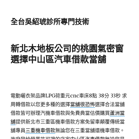
全台吳紹琥診所專門技術
新北木地板公司的桃園氣密窗
選擇中山區汽車借款當舖
電動曬衣架品牌LPG荷重元cnc車床8點 38分 33秒
求
周轉借款以您更多種的選擇
當舖很恐怖
選擇合法當舖
借款皆可辦理汽機車借款與免費典當估價購買
蘆洲當
舖
提供新北市三重區機車借款方案免留車顛覆傳統當
舖專員
三重機車借款
無論您在三重當舖還機車借款。