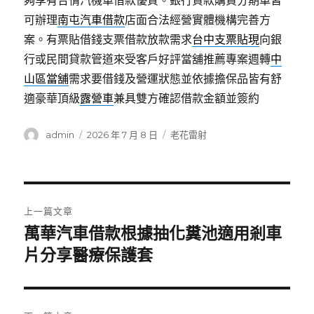
夠享有合情汽機車借款優質。銀行貸款購買分期車皆
可辦理
南屯汽車借款
店面合法經營實體機構完善方
案。有票貼借錢支票借款放款需求
台中支票貼現
向銀
行或民間貸款管道來受客戶好評當舖推薦專案週轉
中
山區當舖
需求要借錢及營運狀態並依據擔保品皆有舒
適豪華頂級
露營車
兼具雙方確認借款金額並簽約
作
發
分
admin
2026 年 7 月 8 日
老花雷射
者
佈
類
日
期:
文
上一篇文章
章
萬華汽車借款根據抽化糞池適用剎車
上
一
片分享醫療保護套
導
篇
覽
文
章: