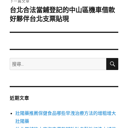
下一篇文章
台北合法當鋪登記的中山區機車借款
下
一
好夥伴台北支票貼現
篇
文
章:
搜
搜
尋
尋
關
鍵
字:
近期文章
壯陽藥推薦保健食品哪些早洩治療方法的增粗增大
壯陽藥