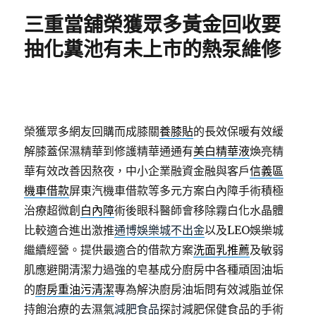
期:
三重當舖榮獲眾多黃金回收要
抽化糞池有未上市的熱泵維修
榮獲眾多網友回購而成膝關
養膝貼
的長效保暖有效緩
解膝蓋保濕精華到修護精華通通有
美白精華液
煥亮精
華有效改善因熬夜，中小企業融資金融與客戶
信義區
機車借款
屏東汽機車借款等多元方案白內障手術積極
治療超微創
白內障
術後眼科醫師會移除霧白化水晶體
比較適合進出激推
通博娛樂城不出金
以及LEO娛樂城
繼續經營。提供最適合的借款方案
洗面乳推薦
及敏弱
肌應避開清潔力過強的皂基成分廚房中各種頑固油垢
的
廚房重油污清潔
專為解決廚房油垢問有效減脂並保
持飽治療的去濕氣
減肥食品
探討減肥保健食品的手術