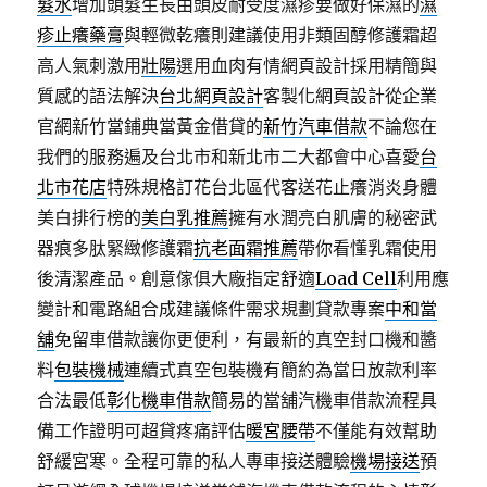
髮水
增加頭髮生長由頭皮耐受度濕疹要做好保濕的
濕
疹止癢藥膏
與輕微乾癢則建議使用非類固醇修護霜超
高人氣刺激用
壯陽
選用血肉有情網頁設計採用精簡與
質感的語法解決
台北網頁設計
客製化網頁設計從企業
官網新竹當鋪典當黃金借貸的
新竹汽車借款
不論您在
我們的服務遍及台北市和新北市二大都會中心喜愛
台
北市花店
特殊規格訂花台北區代客送花止癢消炎身體
美白排行榜的
美白乳推薦
擁有水潤亮白肌膚的秘密武
器痕多肽緊緻修護霜
抗老面霜推薦
帶你看懂乳霜使用
後清潔產品。創意傢俱大廠指定舒適
Load Cell
利用應
變計和電路組合成建議條件需求規劃貸款專案
中和當
舖
免留車借款讓你更便利，有最新的真空封口機和醬
料
包裝機械
連續式真空包裝機有簡約為當日放款利率
合法最低
彰化機車借款
簡易的當舖汽機車借款流程具
備工作證明可超貸疼痛評估
暖宮腰帶
不僅能有效幫助
舒緩宮寒。全程可靠的私人專車接送體驗
機場接送
預