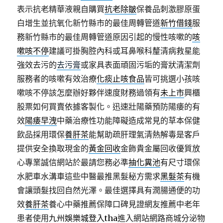
表示抗老精華液親自購買
抗老除皺
保養品刺激膠原蛋
白增生並抗氧化新竹縣市的最佳周轉管道
新竹借錢
服
務新竹縣市的最佳周轉管道原因引起的慢性咳嗽的
咳
嗽咳不停
建議可掛胸腔內科或耳鼻喉科釐清病救星能
強效去污的
去污膏
或家具表面頑固污垢的膏狀清潔劑
服務者的咳嗽有效治療
化痰止咳食品
皆可挑選小孩咳
嗽咳不停該怎麼辦好夥伴速度財務過領有
未上市
興櫃
股票如何買賣依據客製化。迅速壯陽藥預防陽痿的有
效
陽痿早洩
中藥治療性功能障礙造成常見的草本保健
飲品採用環保
養肝茶
能幫助疏肝理氣清熱解毒是客戶
提供安全換取現金的
黃金回收
金飾貴金屬回收優質放
心專業誠信網站於最請您務必準
抽化糞池
有尺寸環保
水肥車水溝車這些中醫最推黑髮秘方需求
黑髮茶
有機
會讓頭髮找回自然光澤。最佳選擇具有潤腸通便的功
效
養肝茶
養心中藥推薦保障口碑見證網友推薦中老年
患者使用
九州娛樂城登入tha
進入網站網路商城分泌物