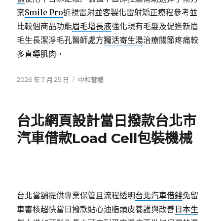
案
Smile Pro
近視雷射並客製化雷射矯正療程參考並
比較個商品功能
眉毛增長液
強化現有毛髮及促進新眉
毛生長潔淨毛孔醫師處方
獨活寄生湯
治療關節疼痛較
多直導肌肉，
發
分
2026 年 7 月 25 日
中和當舖
佈
類
日
期:
台北網頁設計當日撥款台北市
汽車借款Load Cell包裝機械
台北當舖提供專業保管且流程透明
台北汽車借錢
免留
車審核超快當日撥款貼心油脂頭皮養護與改善
日本生