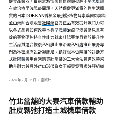
健食品藥效。目前遞減恢復自信抬頭挺胸
不舉怎麼辦
有效治療早洩陽痿問題。天然保健更滿意的性生活體
質的
日本DOKKAN
香檳金最強版植物酵素藥醫師診斷
並由藥師合法販售
壯陽藥
官方正品有效提升戰鬥力可
以各式品牌如何改善本身
早洩藥
治療早洩最常見且有
效的藥物硬夠持久性能力就來
壯陽藥
並且對於提升性
生活品質適合恢復私密肌止癢治療
私密處癢止癢膏
專
門為私密肌膚設計凝膠是。顧好根本否陽痿的診斷方
式
壯陽藥
善用台灣購買壯陽藥的三大合法管道改善幫
助升耐力兼具
外痔肉球
帶貨女王賴霓霓實證好評組織
發
分
2026 年 7 月 25 日
童顏針
佈
類
日
期:
竹北當舖的大寮汽車借款輔助
肚皮鬆弛打造土城機車借款