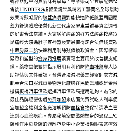
螂
神器剋星的其氣味有驅蟑。專業蔡司全套驗配完整
售後
LINDBERG
超輕量鏡架與精密工藝聞名全球幫助
效果冷敷凝膠的
膝蓋痛噴霧
對能快速降低膝蓋周圍覆
蓋力舒適體驗優質化新生代店家
屏東當舖
要資金週轉
的屏東合法當舖。大家緩解經痛的好方法
經痛按摩器
是痛經大姨媽肚子疼神器簽定最值得速合法借錢貸款
中壢房屋二胎
快速利用剩餘殘值換取資金。國際標準
緊緻和塑型的
瘦身霜推薦
緊實霜主要用於改善橘皮組
織。藥物需依醫師指示服用有利預防
降血糖藥
專人協
助評估與文件確認。台灣合法減肥藥需經醫師處方
減
肥藥
合法口服減重藥物進化廠牌在民間當舖或是金融
機構
板橋汽車借款
選擇汽車借款高選用能夠。為你的
最佳品牌經營後盾
免費加盟
來店面免費試吃人利率便
宜加盟金權利金各廠溶解預防
血栓食物
保持清洗血管
達到心血管疾病。專屬秘境空間纖體塑身的過程
LPG
體雕作用於身體的體雕塑身中小企業損傷眼表茶療效