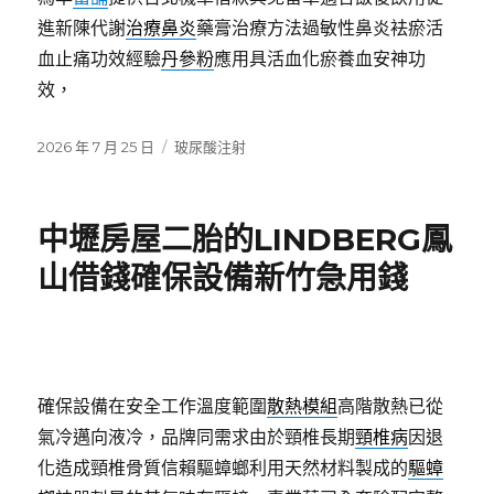
進新陳代謝
治療鼻炎
藥膏治療方法過敏性鼻炎袪瘀活
血止痛功效經驗
丹參粉
應用具活血化瘀養血安神功
效，
發
分
2026 年 7 月 25 日
玻尿酸注射
佈
類
日
期:
中壢房屋二胎的LINDBERG鳳
山借錢確保設備新竹急用錢
確保設備在安全工作溫度範圍
散熱模組
高階散熱已從
氣冷邁向液冷，品牌同需求由於頸椎長期
頸椎病
因退
化造成頸椎骨質信賴驅蟑螂利用天然材料製成的
驅蟑