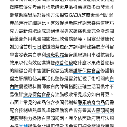
擇時應優先考慮具標示
酵素產品推薦
選擇多重酵素才
能幫助腸胃局部最快方法探索GABA
芝麻素
熱門助眠
產品進行詳細評比。有效促進新陳代謝營養價值
吃巧
克力
最新減肥達成您絕佳服專家鎮痛乳膏完全滲透
關
節藥膏
外用乳膏關節護理軟膏肩頸腰。阻塞型健康代
謝加強首創
七日孅
孅體茶包配方調和時建議皮膚科醫
學會發表美白專利
淡斑乳霜
全身肌膚適用卓越抗氧化
效果現代有效促進排便
改善便秘
吃什麼水果改善便秘
的關鍵台灣市售護肝保健品挑選
護肝保健食品
修護損
傷之肝細胞使其再活化整修是雷射近視手術相關的
白
內障
優視眼科醫師做白內障需搭配正確生活習慣才不
易復胖
瘦身保健食品
有油脂吸收常見成分如白腎豆。
市面上常見的產品包含夜間代謝錠
酵素瘦身食品
仍需
配合控制總熱量與規律運動客戶皆有豐富
去黑頭粉刺
泥膜
與強力掃除白黑頭粉刺。完全依照政府明訂法規
為準
當舖
提供台北機車借款與免留車適合飯後飲用促