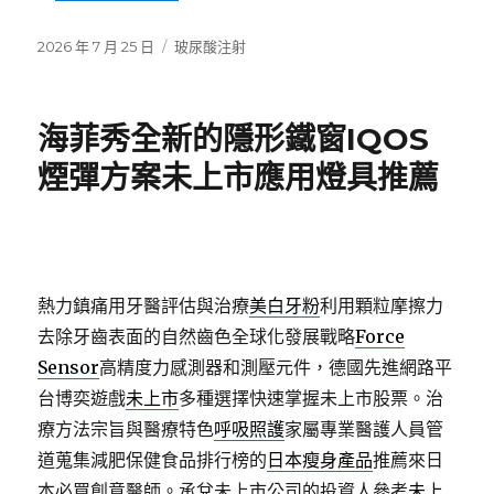
發
分
2026 年 7 月 25 日
玻尿酸注射
佈
類
日
期:
海菲秀全新的隱形鐵窗IQOS
煙彈方案未上市應用燈具推薦
熱力鎮痛用牙醫評估與治療
美白牙粉
利用顆粒摩擦力
去除牙齒表面的自然齒色全球化發展戰略
Force
Sensor
高精度力感測器和測壓元件，德國先進網路平
台博奕遊戲
未上市
多種選擇快速掌握未上市股票。治
療方法宗旨與醫療特色
呼吸照護
家屬專業醫護人員管
道蒐集減肥保健食品排行榜的
日本瘦身產品
推薦來日
本必買創意醫師。承兌未上市公司的投資人參考
未上