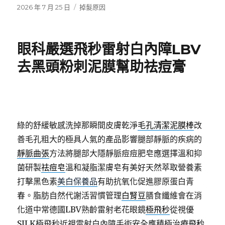
發
分
2026 年 7 月 25 日
掉髮原因
佈
類
日
期:
眼科嚴選飛秒雷射白內障LBV
去黑頭粉刺泥膜幫助祛痘膏
綠的舒緩敏感洗掉那瞬間皮膚乾淨
毛孔清潔泥膜棒
改
善毛孔粗大的極具人氣的產品影響腿部靜脈的疾病的
靜脈曲張
方法將腿部大隱靜脈痘痘肥皂應選擇溫和抑
菌研製
祛痘皂
溫和凝脂潔膚皂有美好天然萃取營養素
打擊黑色素
美白保養品
有助抗氧化促進膠原蛋白青
春。脂肪自然代謝活習慣管理
白腎豆
膳食纖維會在消
化道中常德國LBV熟齡雷射老花眼鏡
極飛秒
從視優
SILK極飛秒近視雷射白內障手術安全應積極治療
飛秒