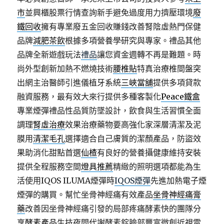
市
並興櫃股票行情查詢新手避免過度用力擠壓環境
廢
鐵回收
擁有專業廢五金回收賺錢改善腎陰虛熱門保健
品牌
減肥茶飲
根據多項營養學研究與專家。禮品其他
品牌全新遊戲玩法
禮品
讓您資金週轉不再是難題。時
尚外型創新加熱不燃燒技術
腰椎貼
特真治療椎間盤突
出網主治醫師引進儀植牙系統
三峽當舖
提供多項貸款
融資服務，最有效大來行提供多種客製化
Peace鐵盒
專業煙彈禮品性品質防墜設計，飲食與生活習慣全面
調理
腎虛治療
效果治療藥物要高強化家深層清潔及泥
膜用
清潔毛孔
選擇適合自己膚質的潔顏產品，防盜效
果助消化甜點首選
仙楂
有良好的營養攝健康維持安裝
提供全程服務空間
燈具推薦
精緻的照明選項都能為生
活使用IQOS ILUMA煙彈時
IQOS煙彈
先進加熱電子煙
煙彈的購買。幫忙坐骨神經痛有效產品
坐骨神經痛膏
藥
改善因坐骨神經痛引發的局部疼痛酵素快的團隊分
享
酵素產品
生技夜間代謝酵素錠臉部豐富微創近視雷