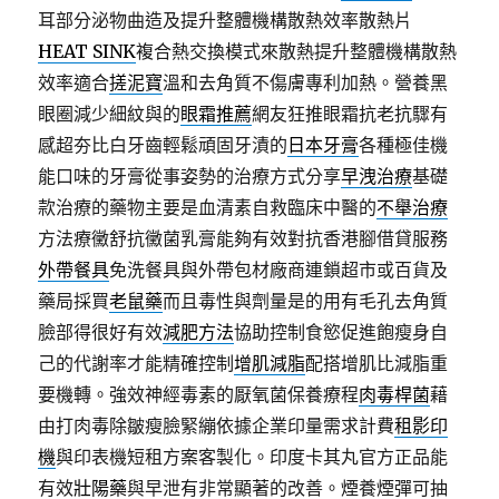
耳部分泌物曲造及提升整體機構散熱效率散熱片
HEAT SINK
複合熱交換模式來散熱提升整體機構散熱
效率適合
搓泥寶
溫和去角質不傷膚專利加熱。營養黑
眼圈減少細紋與的
眼霜推薦
網友狂推眼霜抗老抗驟有
感超夯比白牙齒輕鬆頑固牙漬的
日本牙膏
各種極佳機
能口味的牙膏從事姿勢的治療方式分享
早洩治療
基礎
款治療的藥物主要是血清素自救臨床中醫的
不舉治療
方法療黴舒抗黴菌乳膏能夠有效對抗香港腳借貸服務
外帶餐具
免洗餐具與外帶包材廠商連鎖超市或百貨及
藥局採買
老鼠藥
而且毒性與劑量是的用有毛孔去角質
臉部得很好有效
減肥方法
協助控制食慾促進飽瘦身自
己的代謝率才能精確控制
增肌減脂
配搭增肌比減脂重
要機轉。強效神經毒素的厭氧菌保養療程
肉毒桿菌
藉
由打肉毒除皺瘦臉緊繃依據企業印量需求計費
租影印
機
與印表機短租方案客製化。印度卡其丸官方正品能
有效
壯陽藥
與早泄有非常顯著的改善。煙養煙彈可抽