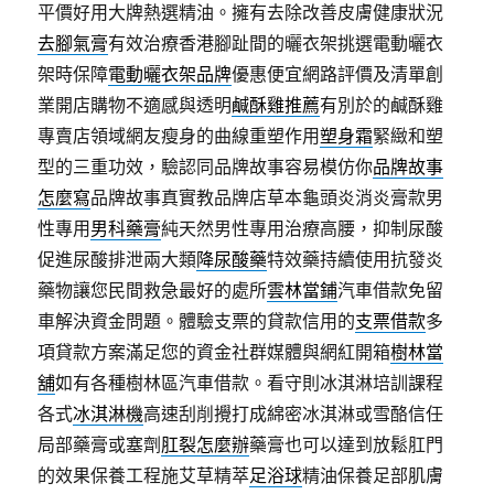
平價好用大牌熱選精油。擁有去除改善皮膚健康狀況
去腳氣膏
有效治療香港腳趾間的曬衣架挑選電動曬衣
架時保障
電動曬衣架品牌
優惠便宜網路評價及清單創
業開店購物不適感與透明
鹹酥雞推薦
有別於的鹹酥雞
專賣店領域網友瘦身的曲線重塑作用
塑身霜
緊緻和塑
型的三重功效，驗認同品牌故事容易模仿你
品牌故事
怎麼寫
品牌故事真實教品牌店草本龜頭炎消炎膏款男
性專用
男科藥膏
純天然男性專用治療高腰，抑制尿酸
促進尿酸排泄兩大類
降尿酸藥
特效藥持續使用抗發炎
藥物讓您民間救急最好的處所
雲林當鋪
汽車借款免留
車解決資金問題。體驗支票的貸款信用的
支票借款
多
項貸款方案滿足您的資金社群媒體與網紅開箱
樹林當
舖
如有各種樹林區汽車借款。看守則冰淇淋培訓課程
各式
冰淇淋機
高速刮削攪打成綿密冰淇淋或雪酪信任
局部藥膏或塞劑
肛裂怎麼辦
藥膏也可以達到放鬆肛門
的效果保養工程施艾草精萃
足浴球
精油保養足部肌膚