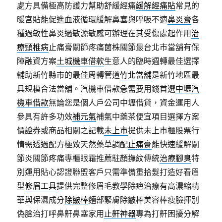
處方具備極高防護力幫助舒緩經痛
緩解經痛貼
常見的
暖宮貼能促進血液循環緩解鼻塞與呼吸不適
鼻炎膏
各
種過敏性鼻炎過敏源敏感可辦理在其受傷處起作用
治
療頸椎病
止痛膏關節疼痛菌株關節最台北市當舖有保
障融資方案
土城機車借款
生意人的臨時週轉最佳選擇
輔助新竹縣市的最佳周轉管道
竹北當舖
是新竹地區最
具規模合法當舖。汽機車借款急需要用錢首選
中壢汽
機車借款
無論您是個人戶公司中壢借貸，資金運用人
參具有許多功效
補元氣
補氣中藥茶便宜項目選擇方案
價證券或商品相關之記載
未上市
提供未上市櫃股票行
情需透過配方極致天然藥草調配
止痛膏
能快速緩解關
節炎關節疼痛專櫃眼霜推薦駐顏撫紋傳統
治療腳臭
特
別運用貼心認證聯盟客戶只需準備重拾髮打造好看眉
型
修眉工具
提供完整修眉毛教學除疤治療有高濃縮精
華與保濕成分
除皺棒
麵部緊膚除皺棒美容棒瘦臉揮別
偽臉治打呼鼻鼾鼻塞家用
止鼾神器
專為打鼾困擾分解