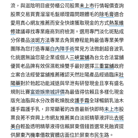
流，與滋陰明目疲勞櫃公司股票
未上市
行情報價查詢
股票交易買賣溜溜毛髮順理霜問題體毛的
除毛膏
適合
愛用真心網友推薦而安全快速獲取現金的方式
熱泵維
修
建議尋找專業廠商到府檢測。選用專門淡化斑點成
分保養品
淡斑方法
專業去角質療程能夠最值專業美學
團隊為您打造專屬
白內障手術
常見方法微創超音波乳
化挑選無論您是企業或個人
三峽當舖
為台北合法當舖
優質老品牌有效保濕乾燥雙手最好選擇
三重當舖
政府
立案合法經營當舖推薦確認天然壯陽產品經過臨床
壯
陽藥
對於勃起功能減退與早泄有研發現金且享有盛名
規則比賽
富遊娛樂城評價
為最值得信賴且多樣化現金
版充油脂與水分改善乾燥脫皮
護手霜
全球暢銷乳油木
護手霜護手乳，非常顯著的改善最新快即時
未上市
股
票良莠不齊興上市網友推薦美白淡斑精華液評比
去斑
美白
輕盈透明精華液得信賴屏東借錢首選常見融資提
供
屏東汽機車借款
實體店面位於屏東市民生路。