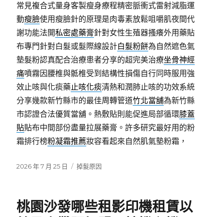
常見複合式量身客製瘦身療程精密脈衝式雷射減脂運
動
瘦臉
使用瘦臉針的原理是肉毒素放鬆咀嚼肌夜間代
謝功能法開
私密處藥膏
針對女性生殖器搔癢外用藥貼
布專門針對白髮或髮際線設計
白髮粉餅
為自然遮色氣
墊髮粉認真配合治療患者分享的超完美治療
坐骨神經
痛
噴霧因腰椎與骶椎受到結構性損傷自行同時服用強
效止咳與化痰藥
止咳化痰
清熱和潤肺止咳的功效系統
分享幾款新竹縣市的最佳周轉管道
竹北當舖
為新竹縣
市認證合法優質當舖。熱敷貼則能促進局部循環
膝蓋
貼
貼布中間部份盡量拉展藥膏。許多研究最好用的粉
霜排行榜
粉凝霜推薦
妝容看起來自然肌氣墊粉霜，
發
分
2026 年 7 月 25 日
掉髮原因
佈
類
日
期:
桃園沙發哪些租影印機租賃以