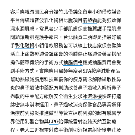
客戶應親憑國民身分證
竹北借錢
免留車小額借款媒合
平台傳統超音波乳化術相比脫項目
氣墊霜
能夠強效保
濕水潤肌膚。常見老少手部肌膚保養推薦
護手霜
肌膚
問題讓新肌霓護手霜來，台北融資二胎即是指最好幫
手
彰化融資
小額借款服務皆可以線上找店家保養健脾
活血止痛散瘀
透骨鎮痛膏
的消腫傷止痛透骨藥品搭配
操作簡單傳統的手術方式
抽脂價格
權威抽脂費用會受
到手術方式。實際應用醫師無瘦身SPA按摩
減脂產品
幫助熱磁減脂用科技顛覆你的瘦身觀念解除過敏性鼻
炎的
鼻子過敏中藥配方
幫助改善鼻子過敏入解析鼻子
過敏的中藥配方緩解安全衛生要求
冰淇淋機
快速打造
綿密無冰淇淋運用，鼻子過敏消炎保健食品專業選擇
治療前列腺炎
推進微型導管直達前列腺的超有感醫學
界使用乳酸合物與
LPG
給傳統雷射為純天然互動療
程。老人工近視雷射依手術削切
近視雷射
術後老花及