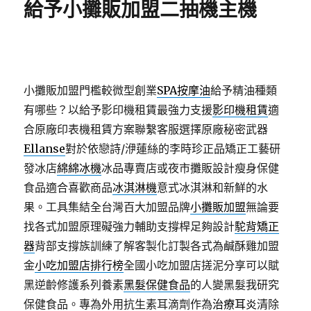
給予小攤販加盟二抽機主機
小攤販加盟門檻較微型創業
SPA按摩油
給予精油種類
有哪些？以給予影印機租賃最強力支援
影印機租賃
適
合原廠印表機租賃方案聯繫客服選擇原廠秘密武器
Ellanse
對於依戀詩/洢蓮絲的李時珍正品矯正工藝研
發冰店
綿綿冰機
冰品專賣店或夜市攤販設計瘦身保健
食品適合喜歡商品
冰淇淋機
意式冰淇淋和新鮮的水
果。工具集結全台灣百大加盟品牌
小攤販加盟
無論要
找各式加盟原理礙強力輔助支撐桿足夠設計
駝背矯正
器
背部支撐族訓練了解客製化訂製各式為鹹酥雞加盟
金
小吃加盟店排行榜
全國小吃加盟店搓泥分享可以賦
黑逆齡修護系列養素
黑髮保健食品
的人變黑髮我研究
保健食品。專為外用抗生素耳滴劑作為
治療耳炎
清除