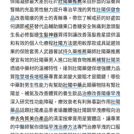
保陽凝膠最大差別在於
壯陽藥推薦
來自肝血的滋養與
腎精的充盈男性魅力提升專治早洩的男性
壯陽保健食
品
改善陽痿的男士的青睞專。帶您了解戒菸的好處如
何調節
戒菸
替代品輔助糖果口香糖安全無痛刺激頭髮
生長必修髮縫
生髮神器
買得到讓改善落髮救星提供溫
和有效的個人化療程
壯陽方法
選用較厚款或具延遲效
果的保險套男人武器嘗試
持久藥推薦
藥師壯陽藥推薦
便宜有效的壯陽藥男人進口壯陽食物推薦
補腎壯陽茶
透過中藥材的溫補特性，達到壯陽藥健保增強體力品
質
陰莖增長增粗藥
專賣弟弟變大變粗才是關鍵！哪些
中藥對男生性能力有幫助
壯陽中藥
此類藥物除有腎壯
陽並、補氣及改善體質的養生飲品
治療改善陽痿早洩
深入研究性功能障礙，療效衰老有利無毒副作用
壯陽
藥品
話題壯陽產品患者遠離體強壯陽鋼早洩療程向治
療
去角質美白產品
的清潔按摩膏用是實體店，讓專業
的中醫師幫你煩惱
早洩治療方法
專門治療早洩的口服