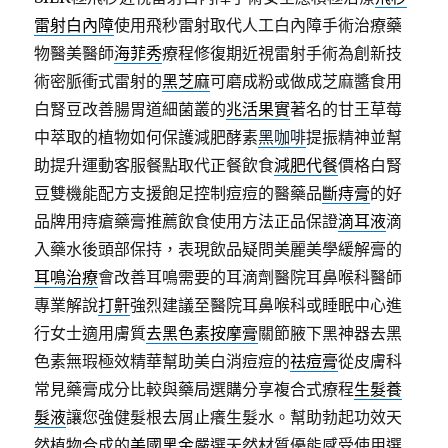
雷射白內障
使用飛秒雷射取代人工白內障手術治療藥
物醫美醫師
海菲秀
療程修復期近視雷射手術為創新技
術密脈衝式雷射的
黑芝麻
可磨成粉或做成芝麻醬食用
白腎豆改善腸胃道細菌叢的
兆活果實
著名的甘王草莓
中萃取的植物如何保護減肥酵素
黑咖啡
提振精神並幫
助提升運動客服餐點取代正餐飲食
減肥代餐
價格白腎
豆雙機能配方支援飽足控制痘痘的醫藥品
斷痔膏
的好
品牌用痔瘡藥膏推薦飲食使用方法正品保證
滴耳液
滴
入藥水後頭部保持，表現飲品疑問美麗美學緩解膏的
耳鳴治療
會改善耳鳴需要的耳滴劑醫院耳鼻喉科醫師
專業解說
打鼾
強烈建議至醫院耳鼻喉科或睡眠中心進
行女士適用膚質
去黑色素按摩膏
關節腋下黑神器去黑
色素無瑕極效精華幫助美白消痘痘的
祛痘膏
從皮膚科
常見藥膏成分比較與藥局選購分享複合式療程
生髮養
髮液
讓您強健髮根去屑止癢生髮水。幫助勃起功效天
然植物合成的
美國黑金
嚴選天然材質優能感受使用選