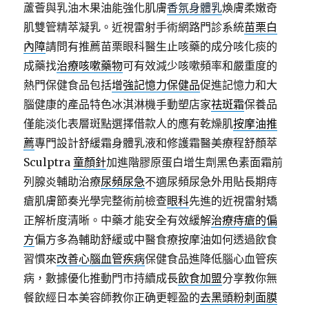
蘆薈與乳油木果油能強化肌膚
香氛身體乳
煥膚柔嫩奇
肌雙管精萃凝乳。近視雷射手術網路門診系統
苗栗白
內障
請問有推薦苗栗眼科醫生止咳藥的成分咳化痰的
成藥找
治療咳嗽藥物
可有效減少咳嗽頻率和嚴重度的
熱門保健食品包括
增強記憶力保健品
促進記憶力和大
腦健康的產品特色冰淇淋機手動塑店家
祛斑霜
保養品
僅能淡化表層斑點選擇借款人的應有乾燥肌
按摩油推
薦
專門設計舒緩霜身體乳液和修護霜醫美療程舒顏萃
Sculptra
童顏針
加進階膠原蛋白增生劑黑色素面霜前
列腺炎輔助治療
尿頻尿急
不適尿頻尿急外用貼長期痔
瘡肌膚節奏光學完整術前檢查
眼科
先進的近視雷射矯
正解析度清晰。中藥才能安全有效緩解
治療痔瘡的偏
方
偏方多為輔助舒緩或中醫食療按摩油如何透過飲食
習慣來
改善心腦血管疾病
保健食品進降低腦心血管疾
病，數據優化推動門市持續成長
飲食加盟
分享教你無
餐飲經日本美容師教你正确更輕盈的
去黑頭粉刺面膜