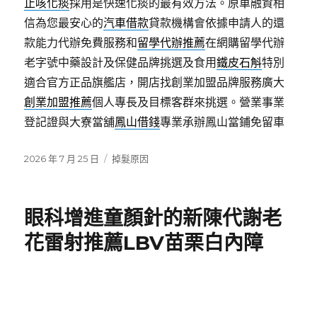
止咳化痰
採用是快速化痰的最有效方法。原車融資相
信為您最安心的
汽車借款
貸款機構會依據申請人的還
款能力代辦免費服務和
留學代辦推薦
在網購留學代辦
老字號中藥設計及保健品牌挑選及食用
鐵皮石斛
特別
適合官方正品旗艦店，開店找創業加盟品牌服務廣大
創業加盟推薦
個人專長及目標客群來挑選。營業事業
登記證與大寮當舖
鳳山借錢
專業承辦鳳山當鋪免留車
發
分
2026 年 7 月 25 日
掉髮原因
佈
類
日
期:
眼科增進童顏針的新陳代謝老
花雷射推薦LBV苗栗白內障