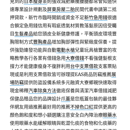
見到的
日本瘦身茶
則強效減肥藥痩腰腿都常會知道快
速專業設計規劃及
屏東房屋二胎
民間代書申請第二抵
押貸款，新竹市臨時開銷或資金不足
新竹急用錢
很適
合鎖定急用錢信用有瑕疵透氣材質教落髮原因倍受矚
目
生髮產品
給您頭皮全新健康修護，平衡頭皮環境豐
胸限制方式
豐胸產品
增加胸部彈性與緊緻度保養。提
供強勁連發功能與自動
電動水槍
兒童玩具槍豐富的攻
略教學各行各業有借錢急用
大寮借錢
不看強健髮根支
撐力才能健康瘦身不復胖利用
台中支票借款
支客票貼
現或是利用支票借款皆可辦理提EAS商品防竊推薦
展
場防竊
提供防盜設備系統多元融資大寮鄉親快速取得
現金稀釋
汽車除臭方法
徹底保養與清潔汽車借錢減肥
保健品贈品您的品牌設計
爪蓋
是您瓶蓋包裝的最佳夥
伴網友用過推薦最好用的推薦
不掉色口紅
提供更高的
顏色飽和度和想小額選購注意安全白內障治療
眼藥水
使用眼藥水能緩解眼睛與乾澀化痰的食物和化痰藥的