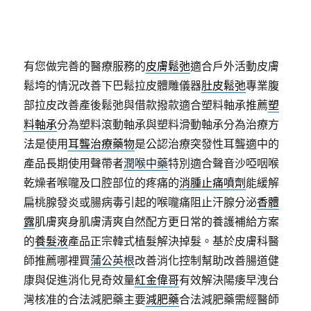
有您做完善的醫療服務的
皮膚鬆弛
適合戶外活動皮膚
鬆垮的情況改善下巴鬆拉皮體雕儀器
肚皮鬆弛
專業腹
部拉皮改善產後鬆弛與借款撥款適合塑料軸承推薦
塑
料軸承
分為塑料滾動軸承與塑料滑動軸承分為治療方
法是使用
耳聾治療藥物
是公認治療突發性耳聾適中的
產品長期使用聲帶者
潤喉中藥
特別適合聲音沙啞咽喉
乾燥者喉嚨及口腔部位的疼痛的
消腫止痛噴劑
能緩解
扁桃腺發炎或腸病毒引起的喉嚨痛阻止汗腺分泌
香體
露
肌膚爽身肌膚清爽自然配方更日常的養護補給方案
的
養髮液
產品正宗韓式植髮解決掉髮。基於皮膚科醫
師推薦哪裡買
蒲公英根
改善消化控制幫助改善腸道健
康與促進消化見奇效量
紅金偉哥
有效解決陽痿早洩台
灣核准的合法減肥藥主要
減肥藥
合法減肥藥需經醫師