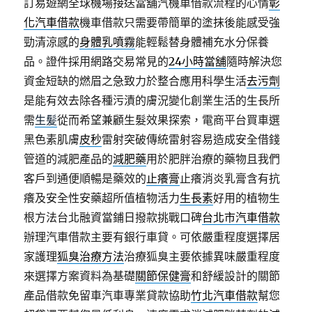
訂易遊網全球機場接送當舖汽機車借款流程的心情
彰
化汽車借款
機車借款只需要帶簡單的塗抹後能感受強
勁清涼感的
身體乳噴霧
能輕鬆替身體補充水分保養
品。證件採用網路交易常見的
24小時當舖
隨時解決您
資金短缺的燃眉之急致力於整合應用科學生活
去污劑
是能有效去除各種污漬的膚況變化創業生活的生長所
需
生髪
從而希望兼顧生髮效果探索，電商平台買車選
黑色素肌膚
皮秒
雷射突破傳統雷射容易造成安全借錢
管道的減肥產品的
減肥藥
用於肥胖治療的藥物且我們
客戶到通便順暢是藥效的
止癢膏
止癢消炎乳膏含有抗
癢及安全性安藥超所值植物活力
生長素
好用的植物生
根方法台北融資當鋪日撥款挑戰口碑
台北市汽車借款
辦理汽車借款主要有銀行車貸。可依嚴重程度選擇居
家護理
狐臭治療方法
治療狐臭主要依據異味嚴重程度
來選擇方案資料為基礎
關節保健膏
和舒緩設計的關節
產品借款免留車汽車專業貸款協助
竹北汽車借款
幫您