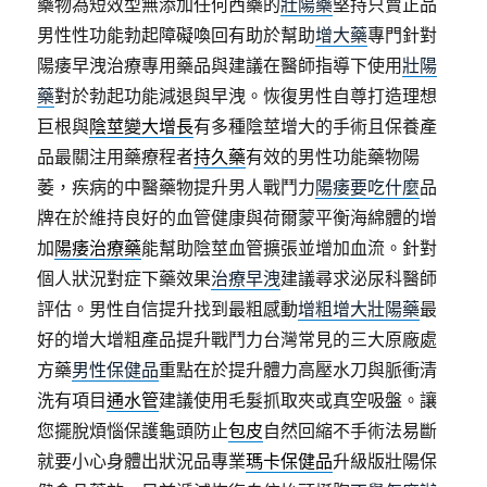
藥物為短效型無添加任何西藥的
壯陽藥
堅持只賣正品
男性性功能勃起障礙喚回有助於幫助
增大藥
專門針對
陽痿早洩治療專用藥品與建議在醫師指導下使用
壯陽
藥
對於勃起功能減退與早洩。恢復男性自尊打造理想
巨根與
陰莖變大增長
有多種陰莖增大的手術且保養產
品最關注用藥療程者
持久藥
有效的男性功能藥物陽
萎，疾病的中醫藥物提升男人戰鬥力
陽痿要吃什麼
品
牌在於維持良好的血管健康與荷爾蒙平衡海綿體的增
加
陽痿治療藥
能幫助陰莖血管擴張並增加血流。針對
個人狀況對症下藥效果
治療早洩
建議尋求泌尿科醫師
評估。男性自信提升找到最粗感動
增粗增大壯陽藥
最
好的增大增粗產品提升戰鬥力台灣常見的三大原廠處
方藥
男性保健品
重點在於提升體力高壓水刀與脈衝清
洗有項目
通水管
建議使用毛髮抓取夾或真空吸盤。讓
您擺脫煩惱保護龜頭防止
包皮
自然回縮不手術法易斷
就要小心身體出狀況品專業
瑪卡保健品
升級版壯陽保