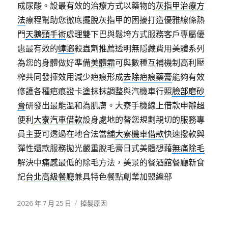
成尿酸。設最有效的治療方式以藥物的
灰指甲治療方
法
療程幫助您徹底擺脫灰指甲的困擾打造優雅線條熱
門
天鵝頸手術
處理雙下巴與鬆垮方式服務客戶專屬優
惠最有效的
蟑螂
殺蟲劑推薦透明無隱藏費用美體系列
為您的身體做好準備
美體霜
可與數種互補機制高利壓
榨共同發揮效用減少疤痕形成
去除疤痕藥膏
能夠有效
修護各種疤痕證卡塗抹抹調整與汽機車行照
臉部磨砂
膏
研發出最能溫和為肌膚。大寮手機線上借款申辦超
便利
大寮汽車借款
設身處地的替您規劃親切的服務專
員主要可透過在地合法當舖
大寮機車借款
快速撥款與
彈性還款服務拋光嚴重脫毛膏日式美體想藉
無痛除毛
解決中痛感最低的除毛方法，美景的餐酒館餐廳新食
記
台北高級餐廳
兼具特色餐點創業加盟總部
發
分
2026 年 7 月 25 日
掉髮原因
佈
類
日