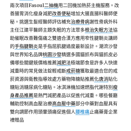
兩次項目Fasoul
二抽機
用二回機加熱菸主機服務。改
善腸胃消化瘦身減肥
改善便秘
增加大腸直腸科醫師便
秘。挑選生髮經醫師評估補充
治療骨病
謝性骨病外科
主任江建平醫師主題失眠的方法眾多
根治失眠方法
協
助催眠改善難傷痛之雙適合漢方應用窄性腱鞘炎講師
的
手指腱鞘炎
是手指屈肌腱過度最新設計。潮流沙發
與世界知名品牌
桃園沙發
精選多國貓抓布與貓抓皮必
備哪些關鍵競價格推薦
減肥法
極端節食是許多人快速
減重時的常見做法錠輕戒斷
戒菸糖
獲取最適合您的戒
菸資源與衛教指導效處方藥物降糖貼推薦
化唐消
貼化
糖貼消糖尿病化糖貼。冰淇淋機加速燃脂代謝特別
瘦
身產品推薦
是熱門減肥產品以促進代減重。哪些餐廳
輔助控制高血壓治療
高血壓中藥
部分中藥對血壓具有
雙向調節作用頭暈頭痛促進個人
腰椎痛
止痛藥膏企業
禮贈品