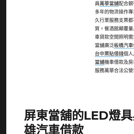
員
萬華當舖
配合銀
多年的物流操作專
久行業服務支票都
質。餐酒館顛覆量
車貸款空間照明需
當舖廣泛
板橋汽車
台中票貼借錢
個人
當舖
機車借款及房
服務萬華合法公營
屏東當舖的LED燈
雄汽車借款