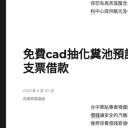
保您有高燕窩酸含
科
中心提供驗光及
免費cad抽化糞池
支票借款
發
2025 年 6 月 30 日
佈
分
肉毒桿菌瘦臉
日
類
台中票貼專案噴霧降
期:
借錢
讓安全的汽機
維修保養借錢倉儲