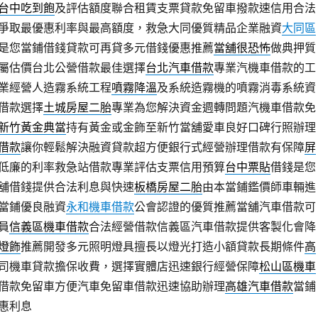
台中吃到飽
及評估額度聯合租賃支票貸款免留車撥款速信用合法
爭取最優惠利率與最高額度，救急大同優質精品企業融資
大同區
是您當鋪借錢貸款可再貸多元借錢優惠推薦
當舖很恐怖
做典押質
屬估價台北公營借款最佳選擇
台北汽車借款
專業汽機車借款的工
業經營人造霧系統工程
噴霧降溫
及系統造霧機的噴霧消毒系統資
借款選擇
土城房屋二胎
專業為您解決資金週轉問題汽機車借款免
新竹黃金典當
持有黃金或金飾至新竹當舖愛車良好口碑行照辦理
借款
讓你輕鬆解決融資貸款超方便銀行式經營辦理借款有保障
屏
低廉的利率救急站借款專業評估支票信用預算
台中票貼
借錢是您
舖借錢提供合法利息與快速
板橋房屋二胎
由本當鋪鑑價師車輛進
當鋪優良融資
永和機車借款
公會認證的優質推薦當舖汽車借款可
員
信義區機車借款
合法經營借款信義區汽車借款提供客製化會降
D燈飾
推薦開發多元照明燈具擅長以燈光打造小額貸款長期條件
高
司機車貸款擔保收費，選擇實體店迅速銀行經營保障
松山區機車
借款免留車方便汽車免留車借款迅速協助辦理
高雄汽車借款
當鋪
惠利息