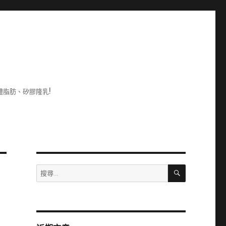
脂肪、矽膠隆乳!
搜
搜
尋
尋
關
鍵
字: