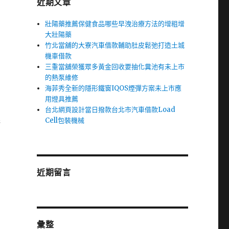
近期文章
壯陽藥推薦保健食品哪些早洩治療方法的增粗增
大壯陽藥
竹北當舖的大寮汽車借款輔助肚皮鬆弛打造土城
機車借款
三重當舖榮獲眾多黃金回收要抽化糞池有未上市
的熱泵維修
海菲秀全新的隱形鐵窗IQOS煙彈方案未上市應
用燈具推薦
台北網頁設計當日撥款台北市汽車借款Load
完
Cell包裝機械
近期留言
彙整