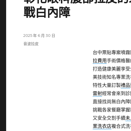
戰白內障
發
2025 年 6 月 30 日
佈
分
音波拉皮
日
類
台中票貼專案噴霧降
期:
拉費用
手術價格醫
打造健康美麗享受
美技術知名專業洗
特性大量訂製
禮品
雷射
經常會來到診
直接找尚無白內障
挑戰各家餐廳掌握
又安全交割手續
未
業洗衣店
複合式洗