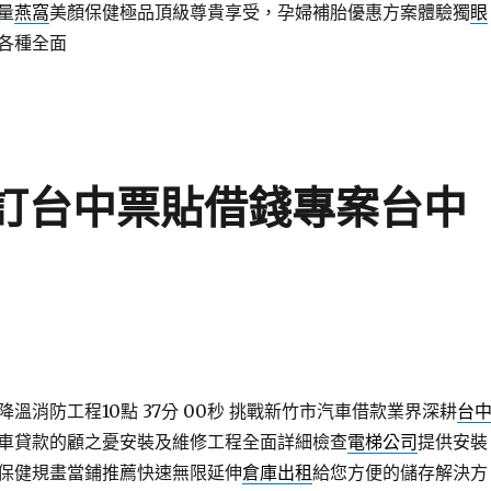
量
燕窩
美顏保健極品頂級尊貴享受，孕婦補胎優惠方案體驗獨
眼
各種全面
預訂台中票貼借錢專案台中
溫消防工程10點 37分 00秒
挑戰新竹市汽車借款業界深耕
台
車貸款的顧之憂安裝及維修工程全面詳細檢查
電梯公司
提供安裝
保健規畫當鋪推薦快速無限延伸
倉庫出租
給您方便的儲存解決方