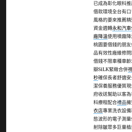
已成為彰化眼科推
借款環境全台有口
風格的要來推薦精
資金週轉
永和汽車
廠降溫
使用噴霧降
桃園要借錢的朋友
品有效性廠維修問
借錢不限車種車齡
瓣SiLK緊緻合併
秒
確保長者舒適安
潔保養服務優質現
府收送幫助以客為
科療程配合
禮品
擁
衣店
專業洗衣設備
態波形的電子測量
射除皺眾多巨量植