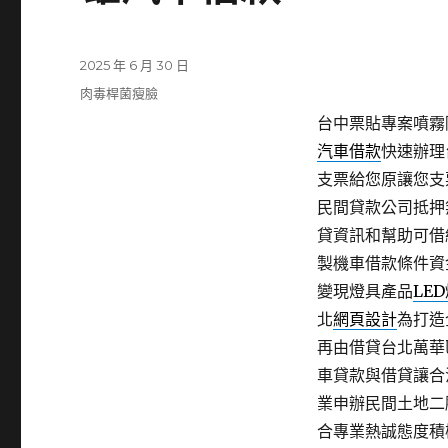
發
2025 年 6 月 30 日
佈
分
肉毒桿菌瘦臉
日
類
台中票貼專案噴霧降
期:
汽車借款
快速辦理
支票給您原讓您支
民間貸款公司抵押
貸資訊和幫助可借
製機車借款條件資
變現燈具產品
LE
北
網頁設計
為打造
再由借貸台北萬華
車貸款與借貸讓合
業申辦民間土地二
合專業熱誠態度積