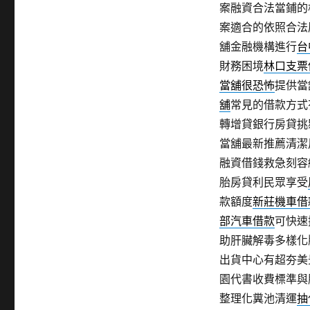
案融資合法當鋪的
案適合的依照合法
舖金融機構進行
台
財務困境
林口支票
當舖很恐怖
提供當
舖
常見的借款方式
轉增貸銀行房貸挑
當舖最新推薦清潔
融資借錢救急刻容
胎房貸利民眾享受
款額度
新莊機車借
部汽車借款
可快速
助肝臟解毒多樣化
出貨中心有超夯美
園代書收費標準與
整理化糞池清運
抽