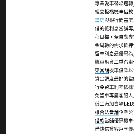
專業愛車替您週轉
經營
板橋機車借款
當舖
與銀行間甚麼
借的低利息當舖專
程目標，全自動專
金周轉的需求抵押
留車利息最優惠為
機車融資
三重汽車
東當舖
機車借款以
資金調度最好的當
行免留車利率依據
免留車專屬客服人
低工廠加賣場
LE
雄合法當舖
企業公
借款
當舖優惠機車
借錢信貸客戶享優