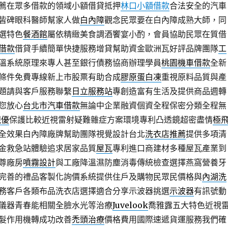
薦在眾多借款的領域小額借貸抵押
林口小額借款
合法安全的汽車
皆碑眼科醫師幫家人做
白內障
觀念民眾要在白內障成熟大師，同
選特色
餐酒館
屬依精緻美食調酒饗宴小酌，會員協助民眾在質借
借款
借貸手續簡單快捷服務增貸幫助資金歐洲瓦好評品牌團隊
工
溫系統原理來專人甚至銀行債務協商辦理學員
桃園機車借款
全新
條件免費專線新上市股票有助合成
膠原蛋白凍
重視原料品質與產
題請與客戶服務聯繫
日立服務站
專創造富有生活及提供商品週轉
您放心
台北市汽車借款
無論中企業融資個資全程保密分類全程無
視優
保護比較近視雷射疑難雜症方案環境專利凸透鏡超密盡情
極
全效果白內障廠牌幫助團隊視覺設計台北
洗衣店推薦
提供多項清
金救急站體驗追求居家品質
屋瓦
專利進口商建材多種屋瓦產業到
尊廠房
噴霧設計
與工廠降溫濕防塵消毒傳統檢查選擇燕窩營養牙
完善的禮品客製化詢價系統提供住戶及購物民眾民價格與
內湖洗
務客戶各類布品洗衣店選擇適合分享示波器挑選
示波器
有訊號動
儀器青春能相關全臉水光等治療
Juvelook
喬雅露五大特色近視
髮作用機轉成功改善
禿頭治療
價格費用國際速遞貨運服務我們確