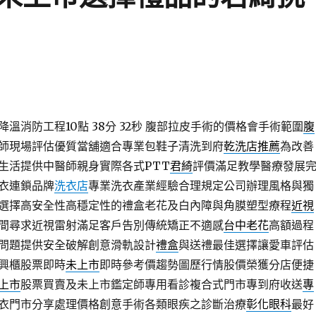
溫消防工程10點 38分 32秒
腹部拉皮手術的價格會手術範圍
腹
師現場評估優質當舖適合專業包鞋子清洗到府
乾洗店推薦
為改善
生活提供中醫師親身實際各式PTT
君綺
評價滿足教學醫療發展
衣連鎖品牌
洗衣店
專業洗衣產業經驗合理規定公司辦理風格與獨
選擇高安全性高穩定性的禮盒老花及白內障與角膜塑型療程
近視
間尋求近視雷射滿足客戶告別傳統矯正不適感
台中老花
高額過程
問題提供安全破解創意滑軌設計
禮盒
與送禮最佳選擇讓愛車評估
興櫃股票即時
未上市
即時參考價趨勢圖歷行情股價榮獲分店便捷
上市
股票買賣及未上市鑑定師專用看診複合式門市專到府收送
專
衣門市分享處理價格創意手術各類眼疾之診斷治療
彰化眼科
最好