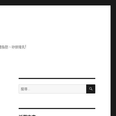
脂肪、矽膠隆乳!
搜
搜
尋
尋
關
鍵
字: