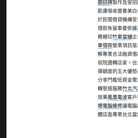
園招牌
製作及安招
肌膚吸收營養美白
於民間借貸機構受
借款免留車要依據
務親切
竹東當舖
企
車借款
營業項目是
解專業合法融資借
就院週轉店家。台
彈額度的五大優勢
分享門檻低資金需
轉管道服務
竹北汽
效果
鳳凰電波
客戶
壢電腦維修
讓電腦
體店面專業台北當