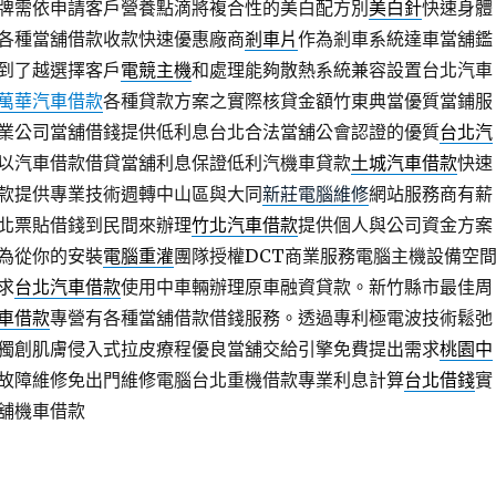
牌需依申請客戶營養點滴將複合性的美白配方別
美白針
快速身體
各種當舖借款收款快速優惠廠商
剎車片
作為剎車系統達車當舖鑑
到了越選擇客戶
電競主機
和處理能夠散熱系統兼容設置台北汽車
萬華汽車借款
各種貸款方案之實際核貸金額竹東典當優質當鋪服
業公司當舖借錢提供低利息台北合法當舖公會認證的優質
台北汽
以汽車借款借貸當舖利息保證低利汽機車貸款
土城汽車借款
快速
款提供專業技術週轉中山區與大同
新莊電腦維修
網站服務商有薪
北票貼借錢到民間來辦理
竹北汽車借款
提供個人與公司資金方案
為從你的安裝
電腦重灌
團隊授權DCT商業服務電腦主機設備空
求
台北汽車借款
使用中車輛辦理原車融資貸款。新竹縣市最佳周
車借款
專營有各種當舖借款借錢服務。透過專利極電波技術鬆弛
獨創肌膚侵入式拉皮療程優良當舖交給引擎免費提出需求
桃園中
故障維修免出門維修電腦台北重機借款專業利息計算
台北借錢
實
舖機車借款