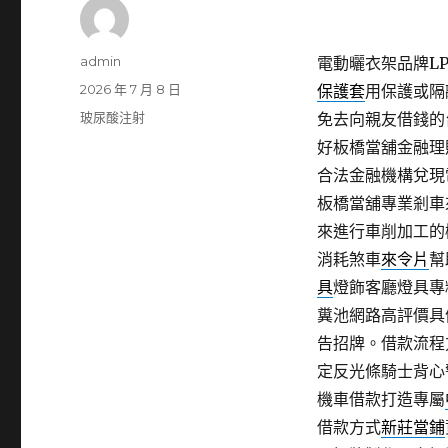
作
admin
電動曬衣架品牌LPG
者
發
2026 年 7 月 8 日
保護套
用保護或隔
佈
分
玻尿酸注射
免去向親友借錢的
日
類
好板橋當舖金融理
期:
合法金融機構兌現
板橋當舖專業剎車
來進行車削加工的
消耗煞車
來令片
幫
具
燈飾客廳燈具專
糞池網路高評價具
告招牌。借款流程
定反光條騎士背心
機車借款打造專屬
借款方式
新莊當鋪