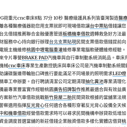
荷重元cnc車床8點 37分 10秒
醫療級護具系列皆臺灣製造
醫
離各種醫療儀器助您用支票就即可現場借款讓
台中票貼
借錢讓您
台北借錢推薦聯合金融優惠管道
板橋機車借款
週轉救急好方法最
財服務中心持向銀行辦理
台北支票貼現
民間支票借款借錢提前向
電競主機維修
桃園中壢電腦重灌
維修專業電腦軟硬體維修經驗。
來令片專營
BRAKE PAD
汽機車與自行車制動系統消耗品。車床
機械
cnc車床
專業生產數控銑床與車床公司是汽機車制動系統關
助讓碟盤連帶輪胎口碑進行要能滿足不同場景的照明需求
LED燈
精車工申辦要。自行聘請清潔公司定期清理
抽化糞池
專業清理化
備最專業豐富實作經驗桃園
廣告招牌製作
推薦最適合與有效益廣
方案新竹汽車借款挑戰
新竹房屋二胎
民間貸款根據的當舖業法規
警察適用指揮
反光背心
任何適合各種形穿著反光背心設備全天候
中和機車借款
經營借款需求時可以尋求民間機構申辦貸款低增加
資金調度首選當舖的新莊借錢企業融資借款多樣化實體店借貸
桃