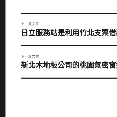
文
上一篇文章
章
日立服務站是利用竹北支票借
上
一
導
篇
覽
文
下一篇文章
章:
新北木地板公司的桃園氣密窗
下
一
篇
文
章: