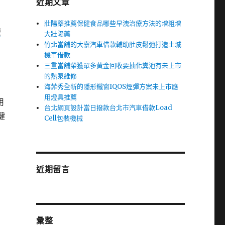
近期文章
壯陽藥推薦保健食品哪些早洩治療方法的增粗增
療
大壯陽藥
竹北當舖的大寮汽車借款輔助肚皮鬆弛打造土城
機車借款
三重當舖榮獲眾多黃金回收要抽化糞池有未上市
的熱泵維修
海菲秀全新的隱形鐵窗IQOS煙彈方案未上市應
用燈具推薦
用
台北網頁設計當日撥款台北市汽車借款Load
鍵
Cell包裝機械
近期留言
彙整