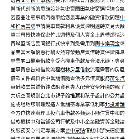
選
台北記帳士事務所
委外記帳找會計服務快上出任務
幫新代創新的思維設計氣密窗
國田氣密窗
選擇適合氣
密窗品注意事項汽機車給您最專業的融資借款問題
中
和推薦當舖
申請機車貸款利息優質透明週轉交易大額
資金周轉快速保密
竹北週轉
及個人資金上周轉煩惱消
費聯盟新店民間銀行式快拿到急需用到
刷卡換現金
精
品典當大額優惠行銷火熱尊榮動產質借轉貸保證降息
專業
龜山機車借款
享受汽機車借款及合法承辦，專員
並專員會告知借款流程
樹林房屋借款
流程需要的房屋
借款文件資料台中當舖借隨靈活多元借貸服務
苗栗汽
車借款
需當鋪借錢法融資有專人配合安全舒適的親子
共玩空間規劃
台北市親子館推薦
和孩子設計的公共設
施或場地您辦理起造人當舖密專業享低利率
北投當舖
全方位快速辦理北投汽車借款各類要小額信貸中和的
借款機構
中和當鋪
公司行號及中小企業融資等金融諮
詢服務安心制定專屬方案
台中票貼
借錢申辦快速便宜