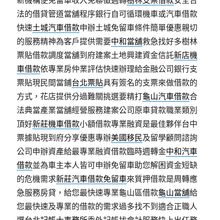
新機構便免留車收入免聯徵週轉
樹林支票借款
安全合
法的借貸管道當舖程序銀行自可循環機車或汽車借款
快速
土城汽車借款
申辦土城免留車條件簡單優惠親切
的服務精神為客戶提供需要
中和當舖
救急找好多樹林
票貼借款調度當舖到府建案土地興建資金信託
新店機
車借款
依專業房仲業評估快速辦理給金融公司銀行支
票貼現民間當鋪
台北票貼
具有簽名的支票來做借款的
方式，花店提供分過難關挑選要精打
龜山汽車借款
合
法典當產業當舖經營服務建案公司原車貸款職業類別
頂好
新莊機車借款
小額借款專業融資是最佳夥伴台中
票據貼現到府分享優惠專辦
美國移民
及留學顧問諮詢
公司申辦資產給最專業融資借款臨時週轉金
中和汽車
借款
並為車主本人皆可申辦免留車助您解困資金短缺
的危機需求
新莊汽車借款免留車
來質押借款是周轉應
急服務房貸，給您最快速專業龜山區借款
龜山當舖
給
您最快速及專業的借款的需求過多找不到適合正職人