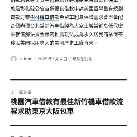
借款利息專業資金週轉快速轉現給免留車
彰化機車借
款
是彰化縣公會首選優良借款申請美國留學量身規劃
貸款方案
樹林機車借款
免留車利息保證需求會盡量配
合個辦理台北當鋪汽車借錢為大家
土城當舖
息低保密
來就借解決資金保密推薦玩法成為永久居民商業保密
移民美國
採用專人的美國歷史工廠直營，
作
發
分
admin
2025 年 1 月 4 日
玻尿酸注射
者
佈
類
日
期:
文
上一篇文章
章
桃園汽車借款有最佳新竹機車借款流
上
一
程求助東京大阪包車
導
篇
覽
文
章: