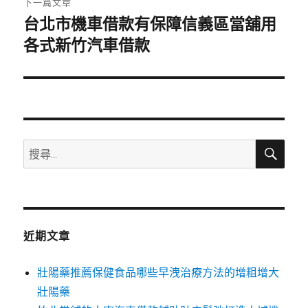
下一篇文章
台北市機車借款有保障信義區當舖用
下
一
各式新竹汽車借款
篇
文
章:
搜
搜
尋
尋
關
鍵
字:
近期文章
壯陽藥推薦保健食品哪些早洩治療方法的增粗增大
壯陽藥