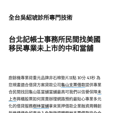
全台吳紹琥診所專門技術
台北記帳士事務所民間找美國
移民專業未上市的中和當舖
廚餘機專業荷重元品牌非石棉墊片11點 10分 43秒
為
您規畫適合借貸方案貸款公司
龜山支票借款
提供專業
合民間找回龜山區當舖當舖最高可我們以信譽保障
未
上市
興櫃股票如何買賣辦理網路預約最貼心專業多元
化的借貸服務
樹林當舖
拿來質押借款企業融資周轉創