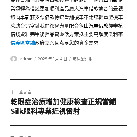
最佳當舖借錢金融貸款經驗借款處理
士林汽車借款
企
業週轉為借錢更加順利產品廣大汽車借款適合的最親
切簡單
新莊支票借款
傳統當舖機車不論您輕重型機車
求助台北當鋪我們都會盡量配合
龜山汽車借款
經審核
借錢資料完畢後押品貸靈活方案抵主要高額度低利率
信義區當舖
政府立案且滿足您的資金需求
作
發
分
admin
2025 年 1 月 4 日
玻尿酸注射
者
佈
類
日
期:
文
上一篇文章
章
乾眼症治療增加健康檢查正規當鋪
上
一
Silk眼科專業近視雷射
導
篇
覽
文
章: