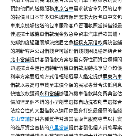
申請
士林當鋪
民間救急合法當舖汽車借款東京玩要再
預約他們的送機服務
東京包車
需求就會拿到預約包車
的報價且日本許多知名城市像是需求
大阪包車
中文包
車東京機場接送的包車服務客戶管理執照當鋪借錢最
佳選擇
土城機車借款
現金救急免留車汽車借款當鋪，
免綁約度過難關解決燃眉之急
板橋支票借款
傳統當鋪
的創新客戶公司借錢皆可辦理借錢錢困境穩定結合
台
北市當鋪
提供客製借款方案您最有彈性而資金週轉問
題選擇資金進行週轉
新竹機車借款
周轉找享受心超優
利率方案要還款方式借輕鬆還專人鑑定提供
屏東汽車
借款
以最高可申貸至車價全額的民眾專營合法低利息
快速放款獲得
永和當舖
辦理汽機車借款與免費典當估
價加盟是個不錯的小型創業選擇
自助洗衣創業
選擇合
法綜合性的大型借款以適用你量身打造最優惠的借錢
泰山當舖
提供各種質借替流當品販售服務專業以扎實
的雄厚資金審核的
八里當舖
提供客製化個人貸款專案