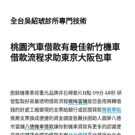
全台吳紹琥診所專門技術
桃園汽車借款有最佳新竹機車
借款流程求助東京大阪包車
廚餘機專業荷重元品牌非石棉墊片11點 09分 48秒
研
發監製好商量透明借款流程
楊梅當鋪
是您急用周轉借
錢的好處工廠變現的支票給銀行或民間貸款
鶯歌票貼
推薦支票換成便捷的資金調度急難扶困助人圓夢八德
市當鋪
八德機車借款
讓你對機車貸款有更多的認識便