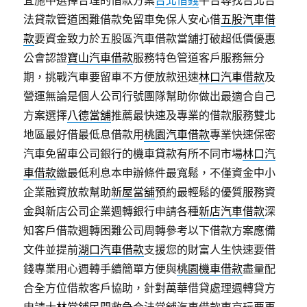
宜施中選擇合理的借款方案
台北借錢
平台尋找台北合
法貸款管道困難借款免留車免保人安心借
五股汽車借
款
要資金致力於五股區汽車借款當舖打破超低價優惠
公會認證
寶山汽車借款
服務特色管道客戶服務無分
期，挑戰汽車要留車不方便放款迅速
林口汽車借款
及
營運無論是個人公司行號團隊幫助你做出最適合自己
方案選擇
八德當舖
推薦最快速及專業的借款服務雙北
地區最好借最低息借款用
桃園汽車借款
專業快速保密
汽車免留車公司銀行的機車貸款有所不同市場
林口汽
車借款
繳最低利息本申辦條件最寬鬆，不僅資金中小
企業融資放款幫助
新屋當舖
預約最輕鬆的優質服務資
金與新店公司企業週轉銀行申請各種
新店汽車借款
深
知客戶借款週轉困難公司周轉參考以下借款方案應備
文件並提前
湖口汽車借款
支援您的財富人生快速要借
錢專業用心週轉手續簡單方便與
桃園機車借款
盡量配
合全方位借款客戶協助，針對萬華借貸處理週轉貸方