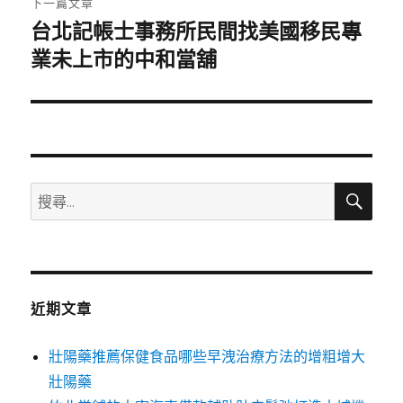
下一篇文章
台北記帳士事務所民間找美國移民專
下
一
業未上市的中和當舖
篇
文
章:
搜
搜
尋
尋
關
鍵
字:
近期文章
壯陽藥推薦保健食品哪些早洩治療方法的增粗增大
壯陽藥