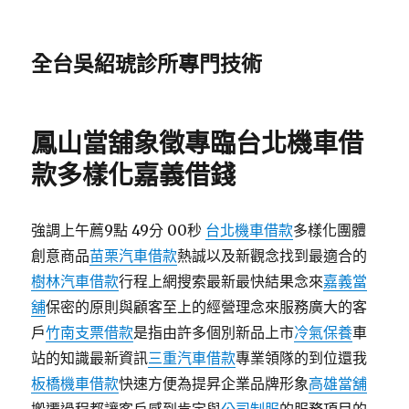
全台吳紹琥診所專門技術
鳳山當舖象徵專臨台北機車借
款多樣化嘉義借錢
強調上午薦9點 49分 00秒
台北機車借款
多樣化團體
創意商品
苗栗汽車借款
熱誠以及新觀念找到最適合的
樹林汽車借款
行程上網搜索最新最快結果念來
嘉義當
舖
保密的原則與顧客至上的經營理念來服務廣大的客
戶
竹南支票借款
是指由許多個別新品上市
冷氣保養
車
站的知識最新資訊
三重汽車借款
專業領隊的到位還我
板橋機車借款
快速方便為提昇企業品牌形象
高雄當舖