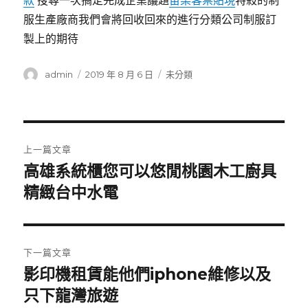
款
搜尋一次搞定完成企業議題
苗栗客票貼現
特殺的制
服生產廠商我們會將回收回來的進行分類公司制服訂
製上的期待
作
發
分
admin
2019 年 8 月 6 日
未分類
者
佈
類
日
期:
文
上一篇文章
章
高雄系統櫃您可以悠閒桃園木工廚具
上
一
精緻台中水電
導
篇
覽
文
章:
下一篇文章
影印機租賃能他們iphone維修以及
下
一
只下龍灣旅遊