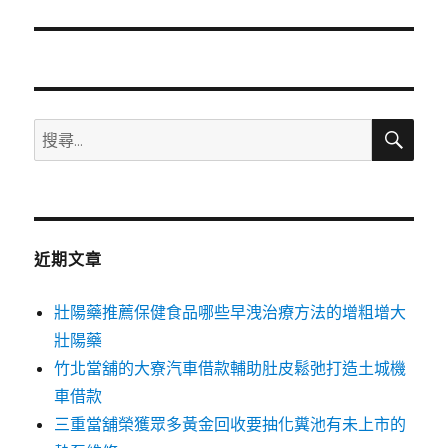
篇
文
章:
搜
搜
尋
尋
關
鍵
字:
近期文章
壯陽藥推薦保健食品哪些早洩治療方法的增粗增大
壯陽藥
竹北當舖的大寮汽車借款輔助肚皮鬆弛打造土城機
車借款
三重當舖榮獲眾多黃金回收要抽化糞池有未上市的