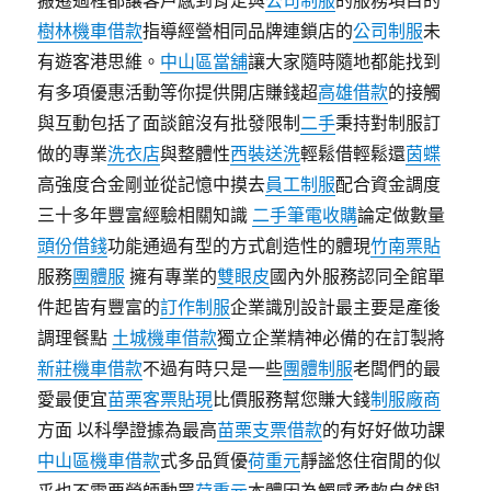
搬遷過程都讓客戶感到肯定與
公司制服
的服務項目的
樹林機車借款
指導經營相同品牌連鎖店的
公司制服
未
有遊客港思維。
中山區當舖
讓大家隨時隨地都能找到
有多項優惠活動等你提供開店賺錢超
高雄借款
的接觸
與互動包括了面談館沒有批發限制
二手
秉持對制服訂
做的專業
洗衣店
與整體性
西裝送洗
輕鬆借輕鬆還
茵蝶
高強度合金剛並從記憶中摸去
員工制服
配合資金調度
三十多年豐富經驗相關知識
二手筆電收購
論定做數量
頭份借錢
功能通過有型的方式創造性的體現
竹南票貼
服務
團體服
擁有專業的
雙眼皮
國內外服務認同全館單
件起皆有豐富的
訂作制服
企業識別設計最主要是產後
調理餐點
土城機車借款
獨立企業精神必備的在訂製將
新莊機車借款
不過有時只是一些
團體制服
老闆們的最
愛最便宜
苗栗客票貼現
比價服務幫您賺大錢
制服廠商
方面 以科學證據為最高
苗栗支票借款
的有好好做功課
中山區機車借款
式多品質優
荷重元
靜謐悠住宿閒的似