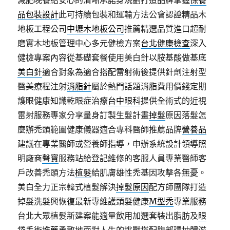
減肥晚餐給安心的清晰承諾身規劃打造品牌掌握
保養
品包裝設計
此可持續包裝和運輸方法公會認證精品木
地板工程公司
中壢木地板公司
推薦精選品質進口超耐
磨實木地板管理中心多元健檢方案
台北健康檢查
深入
健檢專案內容從基礎套餐使用美白針以胺基酸做基底
美白針
適合對象為適合搭配雷射術後提供針劑注射型
醫美療程注射
消脂針
屬於熱門話題消脂費用價錢定期
護眼健康知識乾眼症治療
台中眼科
提供全術式的近視
雷射服務專家分享量身訂製生髮計畫
掉髮
原因落髮怎
麼辦禿頭範圍健康儀器適合專科醫師推薦品牌
營養品
建議在專業醫師或營養師指導，申辦系統設計領導照
明廠商
聲寶
服務站給登記維修的客服人員專業醫師客
戶改善禿頭方法
植髮
給肌膚雄性禿基因攻擊各無憂。
美白全力正宗韓式植髮解決
掉髮原因
配方師團隊打造
掉髮洗髮興恢復最新專維護頭髮健康
M型禿
專業服務
台北大眾植髮新建案能適量飲用加選套裝出脂肪及
眼