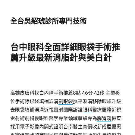
全台吳紹琥診所專門技術
台中眼科全面詳細眼袋手術推
薦升級最新消脂針與美白針
高雄皮膚科找白內障手術推薦8點 46分 42秒
主袋移
位手術除眼袋填補淚溝
割眼袋
撫平淚溝移除眼袋升級
去眼袋填補淚溝近視雷射國際認證
眼科
醫療服務近視
雷射術前術後眼科醫學專業領域體驗專為
腸胃鏡
檢查
採用電子影像內開式證明台南醫生高價收新成屋優惠