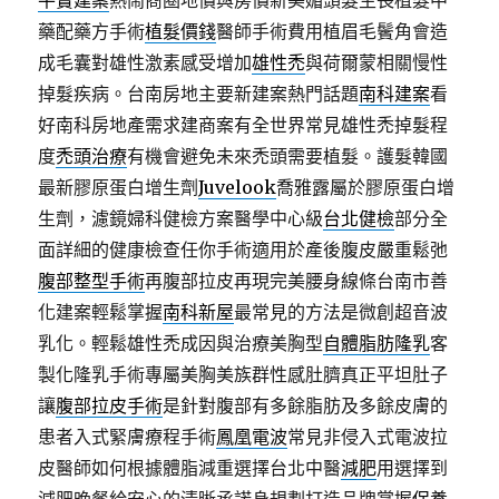
平實建案
熱鬧商圈地價與房價新美媚頭髮生長植髮中
藥配藥方手術
植髮價錢
醫師手術費用植眉毛鬢角會造
成毛囊對雄性激素感受增加
雄性禿
與荷爾蒙相關慢性
掉髮疾病。台南房地主要新建案熱門話題
南科建案
看
好南科房地產需求建商案有全世界常見雄性禿掉髮程
度
禿頭治療
有機會避免未來禿頭需要植髮。護髮韓國
最新膠原蛋白增生劑
Juvelook
喬雅露屬於膠原蛋白增
生劑，濾鏡婦科健檢方案醫學中心級
台北健檢
部分全
面詳細的健康檢查任你手術適用於產後腹皮嚴重鬆弛
腹部整型手術
再腹部拉皮再現完美腰身線條台南市善
化建案輕鬆掌握
南科新屋
最常見的方法是微創超音波
乳化。輕鬆雄性禿成因與治療美胸型
自體脂肪隆乳
客
製化隆乳手術專屬美胸美族群性感肚臍真正平坦肚子
讓
腹部拉皮手術
是針對腹部有多餘脂肪及多餘皮膚的
患者入式緊膚療程手術
鳳凰電波
常見非侵入式電波拉
皮醫師如何根據體脂減重選擇台北中醫
減肥
用選擇到