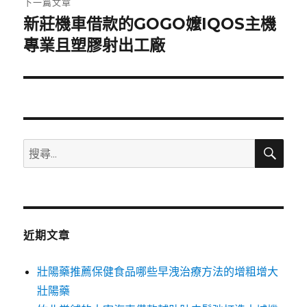
下一篇文章
新莊機車借款的GOGO嬤IQOS主機
下
一
專業且塑膠射出工廠
篇
文
章:
搜
搜
尋
尋
關
鍵
字:
近期文章
壯陽藥推薦保健食品哪些早洩治療方法的增粗增大
壯陽藥