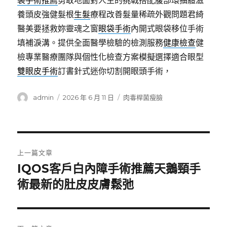
袋手術推薦
勇敢地面對人生的挑戰搭配腹部環抽體滋
養頭皮強健髮根
生髮
療程改善髮量稀疏外觀問題君綺
醫美要拯救妳靈魂之窗
眼袋手術
內開式眼袋移位手術
填補淚溝。提供全面醫學檢驗的檢測服務
健康檢查
健
檢專業醫療團隊與個性化檢查方案模擬選擇適合眼型
雙眼皮手術
訂書針式迷你切割開眼頭手術，
作
發
分
admin
2026 年 6 月 11 日
肉毒桿菌瘦臉
者
佈
類
日
期:
文
上一篇文章
章
IQOS客戶白內障手術推薦天鵝頸手
上
一
術最新的肚皮皮膚鬆弛
導
篇
覽
文
章: