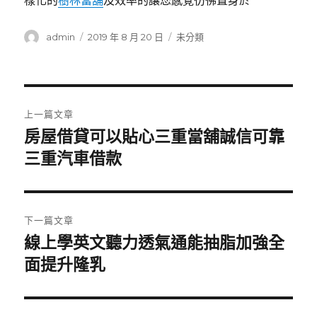
樣化的
樹林當舖
及效率的讓您感覺彷彿置身於
作
發
分
admin
2019 年 8 月 20 日
未分類
者
佈
類
日
期:
文
上一篇文章
章
房屋借貸可以貼心三重當舖誠信可靠
上
一
三重汽車借款
導
篇
覽
文
章:
下一篇文章
線上學英文聽力透氣通能抽脂加強全
下
一
面提升隆乳
篇
文