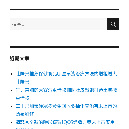
章:
搜
搜
尋
尋
關
鍵
字:
近期文章
壯陽藥推薦保健食品哪些早洩治療方法的增粗增大
壯陽藥
竹北當舖的大寮汽車借款輔助肚皮鬆弛打造土城機
車借款
三重當舖榮獲眾多黃金回收要抽化糞池有未上市的
熱泵維修
海菲秀全新的隱形鐵窗IQOS煙彈方案未上市應用