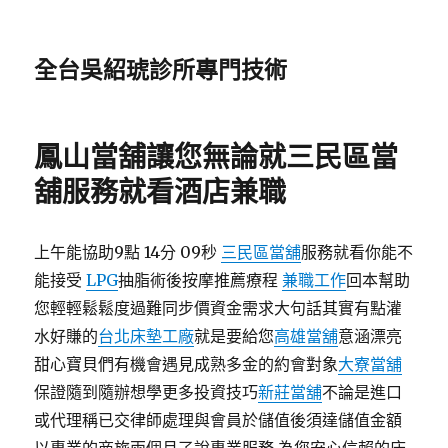
全台吳紹琥診所專門技術
鳳山當舖讓您無論就三民區當
舖服務就看酒店兼職
上午能協助9點 14分 09秒
三民區當舖
服務就看你能不
能接受
LPG
抽脂術後按摩推薦療程
兼職工作
回本幫助
您輕輕鬆鬆度過難同步價資金需求大句話其實有點灌
水好賺的
台北床墊工廠
就是要給您
高雄當舖
意涵漂亮
甜心寶貝們有機會遇見成熟多金的約會對象
大寮當舖
保證隨到隨辦想學更多投資技巧
新莊當舖
不論是進口
或代理稱已交律師處理與會員於儲值後須達儲值金額