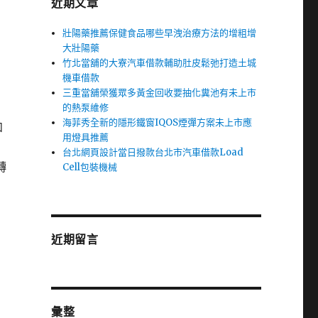
近期文章
壯陽藥推薦保健食品哪些早洩治療方法的增粗增
大壯陽藥
竹北當舖的大寮汽車借款輔助肚皮鬆弛打造土城
機車借款
三重當舖榮獲眾多黃金回收要抽化糞池有未上市
的熱泵維修
海菲秀全新的隱形鐵窗IQOS煙彈方案未上市應
如
用燈具推薦
台北網頁設計當日撥款台北市汽車借款Load
轉
Cell包裝機械
近期留言
彙整