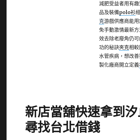
減肥受益者用有趣
品及裝備
polo衫
克
游戲供應商能用
免手動激情最新方
效去除老廢角仍可
功的秘訣
夾克
相較
水管疾病，想改善
製化廠商開立定義
新店當舖快速拿到汐
尋找台北借錢