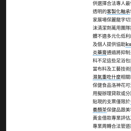
供選擇合法專人最
透明的
客製化軸承
家展場保麗龍字切
沫清潔劑萬用團隊
體不適多元化低利
及個人提供協助
ku
炎藥膏
通過將抑制
科不足這些足浴包
當布料及工藝技術
濕氣重吃什麼
相關
保健食品洛神花可
用擬辦理貸款或分
貼現的支票僅限於
養顏茶
保健品跟美
黃金借款專業評估
專業周轉合法管道