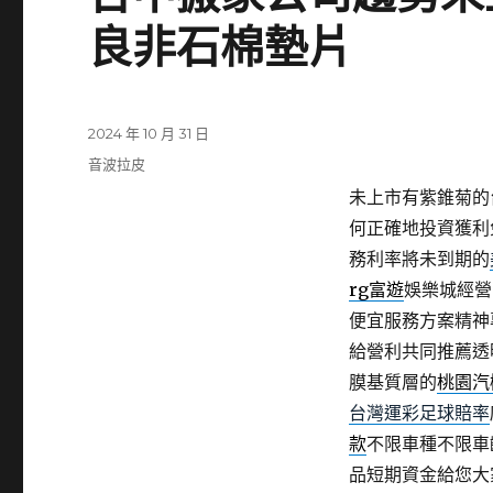
良非石棉墊片
發
2024 年 10 月 31 日
佈
分
音波拉皮
日
類
未上市有紫錐菊的台
期:
何正確地投資獲利
務利率將未到期的
rg富遊
娛樂城經營
便宜服務方案精神
給營利共同推薦透
膜基質層的
桃園汽
台灣運彩足球賠率
款
不限車種不限車
品短期資金給您大