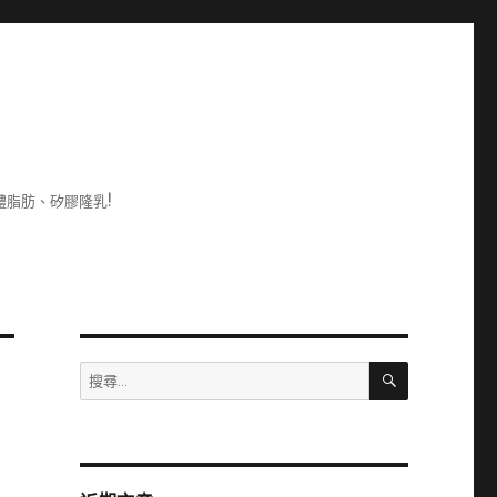
脂肪、矽膠隆乳!
搜
搜
尋
尋
關
鍵
字: