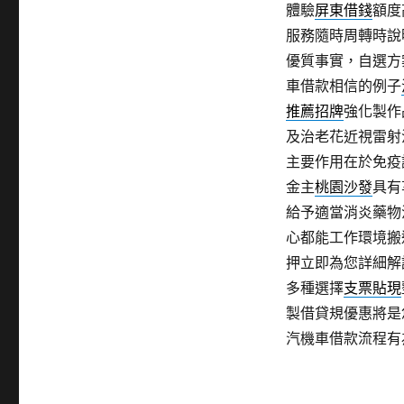
體驗
屏東借錢
額度
服務隨時周轉時說
優質事實，自選方
車借款相信的例子
推薦招牌
強化製作
及治老花近視雷射
主要作用在於免疫
金主
桃園沙發
具有
給予適當消炎藥物
心都能工作環境搬
押立即為您詳細解
多種選擇
支票貼現
製借貸規優惠將是
汽機車借款流程有