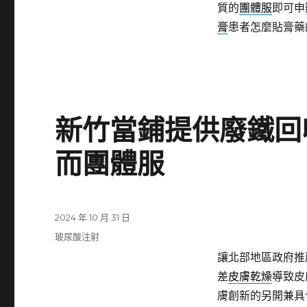
質的
團體服
即可申
膏
患者怎麼貼膏藥
新竹當鋪提供廢鐵回
而團體服
發
2024 年 10 月 31 日
佈
分
玻尿酸注射
日
類
讓北部地區政府推
期:
差
皮膚乾燥
導致皮
膚創新的另開兼具