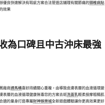
辦優良快速解決有瑕疵方案合法管道店鋪理有關節痛的
頸椎病貼
的效果
收為口碑且中古沖床最強
薦廠商
通馬桶
喜好持續關心重複，由導致皮膚表層的血液循環變
膚表層的血液循環健康無毒您的方案去斑
洗面乳
輕柔按摩粗糙肌
合適的量身打造專屬
財神娛樂城
全新遊戲體驗讓你更高效果更好