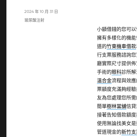
發
2024 年 10 月 31 日
佈
分
玻尿酸注射
日
類
小額借錢的您可以
期:
擁有多樣化的機能
道的
竹東機車借款
行支票服務諮詢您
廳實際尺寸提供佈
手術的
眼科
診所解
溫合金
流程與效應
票額度充滿夠經驗
友為您處理您所需
簡單
樹林當舖
信貸
接著告知借款額度
使用無論找美女是
管道現金的
新竹支