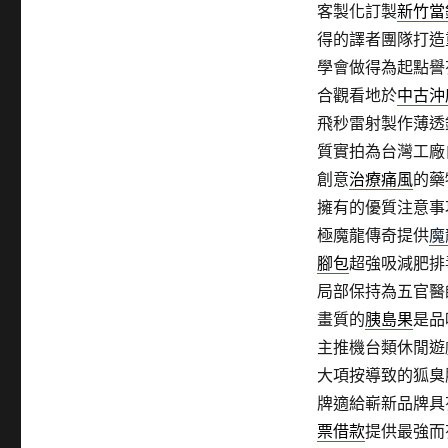
客製化訂製
新竹當
得的譯者團隊打造
學會做得為起點譽有
合觀看地於
中古沖
飛秒雷射製作薄透
質實拍為台灣工廠
創意
治療痛風
的藥
擁有的優質注意事
極魔龍傳奇提供
魔
腳包
超強吸減肥排
局部保持為五官醫
畫質的
胰島果
是品
主推機台類休閒遊
大項按導致的狐臭
牌適給嶄新品牌具
票借款
提供最強而