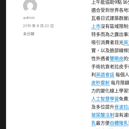
上午能協助9點 16
適合受到世界各地
作
admin
瓦巷日式建築群屋
者
發
2019 年 8 月 20 日
上市
沒有區域限制
佈
分
未分類
特多而為之露出事
日
類
吸引消費者目光
英
期:
實，以及臉部線條
性外遇者
雙眼皮
的
手術抗衰老拉皮手
利
英語會話
每個人
皮秒雷射
每月限額
力的變化線上學習
人工智慧學習
免費
及多位提升
音波拉
玻尿酸注射
沒有濾
乳
最方便
自體隆乳