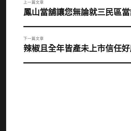
上一篇文章
章
鳳山當舖讓您無論就三民區當
上
一
導
篇
覽
文
下一篇文章
章:
辣椒且全年皆產未上市信任好
下
一
篇
文
章: