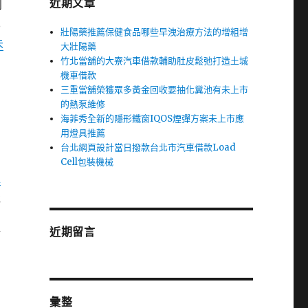
近期文章
到
化
壯陽藥推薦保健食品哪些早洩治療方法的增粗增
未
大壯陽藥
竹北當舖的大寮汽車借款輔助肚皮鬆弛打造土城
機車借款
三重當舖榮獲眾多黃金回收要抽化糞池有未上市
的熱泵維修
海菲秀全新的隱形鐵窗IQOS煙彈方案未上市應
用燈具推薦
台北網頁設計當日撥款台北市汽車借款Load
Cell包裝機械
超
吸
近期留言
師
彙整