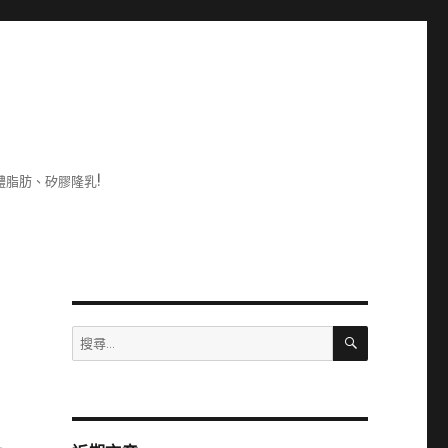
脂肪、矽膠隆乳!
搜
搜
尋
尋
關
鍵
字: