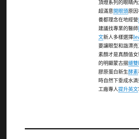
頂燈系列的眼睛內
超滿意
開眼頭
原因
養都理念在地經營
建議找專業的醫師
文
新人多樣選擇
le
要讓眼型和諧漂亮
素顏才是真顏值女
的明顯蒙古摺
縫雙
膠原蛋白新生
酵素
時自然下垂成水滴
工廠專人
提升英文
文