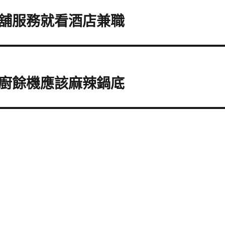
舖服務就看酒店兼職
廚餘機應該麻辣鍋底