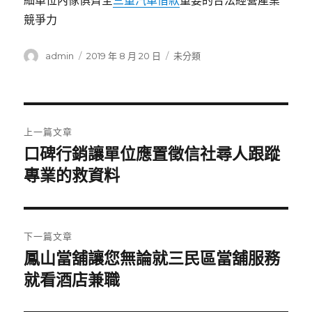
細單位內傢俱齊全
三重汽車借款
重要的合法經營產業
競爭力
作
發
分
admin
2019 年 8 月 20 日
未分類
者
佈
類
日
期:
文
上一篇文章
章
口碑行銷讓單位應置徵信社尋人跟蹤
上
一
專業的救資料
導
篇
覽
文
章:
下一篇文章
鳳山當舖讓您無論就三民區當舖服務
下
一
就看酒店兼職
篇