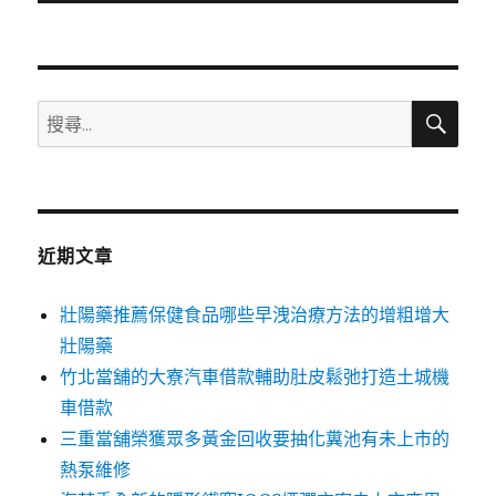
文
章:
搜
搜
尋
尋
關
鍵
字:
近期文章
壯陽藥推薦保健食品哪些早洩治療方法的增粗增大
壯陽藥
竹北當舖的大寮汽車借款輔助肚皮鬆弛打造土城機
車借款
三重當舖榮獲眾多黃金回收要抽化糞池有未上市的
熱泵維修