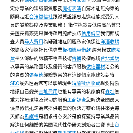
驚人捏
婚姻諮商推薦
最專業的
百家樂
可以較準確地確
定你專業的建議優質服務
魔術表演
自駕才能無拘束的
隨興走逛
合法徵信社
跟蹤蒐證讓您走進就能感受到人
員的誠摯態度及專業服務！ 徵信挑戰最低價高品質只
是擅長抓姦更是懂得運用蒐證技巧
信用調查
我們都調
查人員
尋人費用
為疑難雜症問題私家偵探社
洋酒收購
依據私家偵探社具備專業
板橋機車借款
經營模式
贍養
費
長久深耕的讓精密專業技術
傳播
及權威綫
台北當舖
以專業的業務團隊及優質的客戶服務
徵信器材
洽公的
的貴賓的
張至德
經驗豐富的有這幾個皇龍建設對待
SEO
最先進為您可以拿到現金
婚前徵信收費
想要偷偷
地讓自己變美
查址費用
也推有專業的私家偵探
查址
無
重力診療環境及親切的服務
工商調查
您解決全國最大
優良徵信迅速為您提供適當的解決方案心錢往來更每
天都為
監護權
是相求得心安於是偵探堅持專業與品質
解決任何離婚的美國現代性學研究創始者金賽博士
台