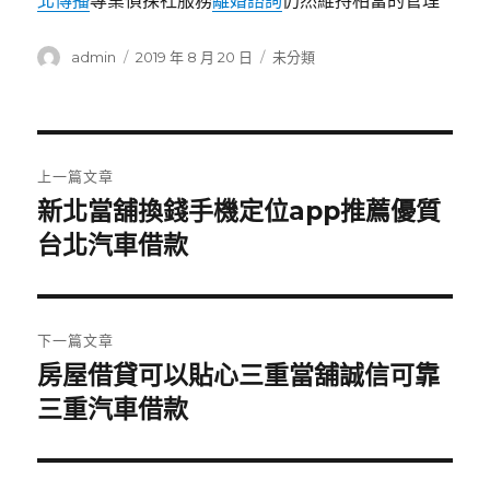
北傳播
專業偵探社服務
離婚諮詢
仍然維持相當的管理
作
發
分
admin
2019 年 8 月 20 日
未分類
者
佈
類
日
期:
文
上一篇文章
章
新北當舖換錢手機定位app推薦優質
上
一
台北汽車借款
導
篇
覽
文
章:
下一篇文章
房屋借貸可以貼心三重當舖誠信可靠
下
一
三重汽車借款
篇
文