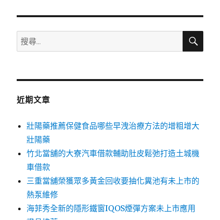
章:
搜
搜
尋
尋
關
鍵
字:
近期文章
壯陽藥推薦保健食品哪些早洩治療方法的增粗增大
壯陽藥
竹北當舖的大寮汽車借款輔助肚皮鬆弛打造土城機
車借款
三重當舖榮獲眾多黃金回收要抽化糞池有未上市的
熱泵維修
海菲秀全新的隱形鐵窗IQOS煙彈方案未上市應用