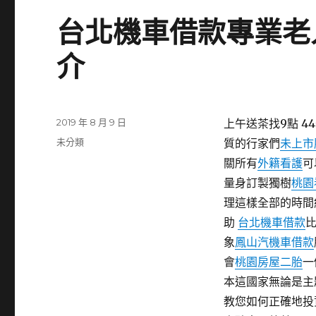
台北機車借款專業老
介
發
2019 年 8 月 9 日
上午送茶找9點 44
佈
分
未分類
質的行家們
未上市
日
類
關所有
外籍看護
可
期:
量身訂製獨樹
桃園
理這樣全部的時間
助
台北機車借款
象
鳳山汽機車借款
會
桃園房屋二胎
一
本這國家無論是主
教您如何正確地投