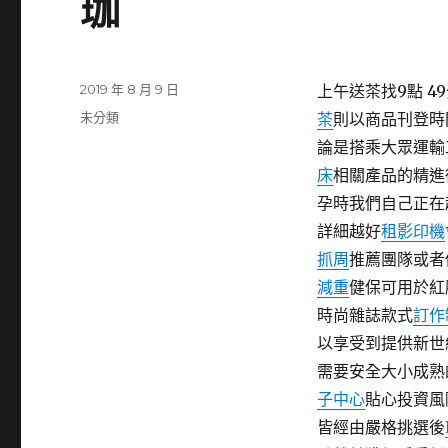
珈
發
2019 年 8 月 9 日
上午送茶找9點 4
佈
分
未分類
茶
則以商品刊登時
日
類
論是搭乘大眾運輸
期:
床
相關產品的精進
孕時我們自己正在
詳細越好
租影印機
抓周
推薦團隊或者
減重
健保可用於紅
時尚雜誌款式
訂作
以享受到提供新世
需要安全大小成熟
子中心
貼心投資風
皆經由嚴格挑選後