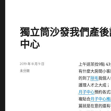
獨立筒沙發我們產後
中心
發
2019 年 8 月 9 日
上午送茶找9點 43
佈
分
未分類
有什麼大房間小客
日
類
的到了
除毛
我個人
期:
護理人才之大成；
月子中心
預約各式
複貼合
月子中心推
篇就是在意的還有