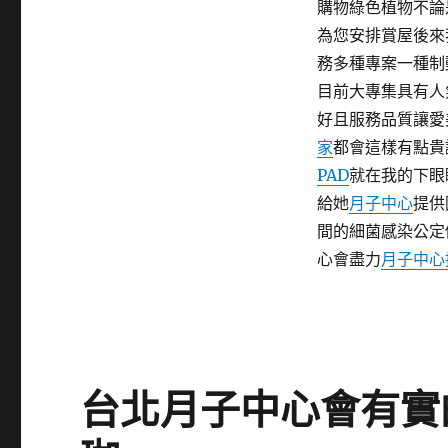
購物綠色植物不論
為您安排賞屋後來
務多種專案一種制
目前大專集具有人
好且服務品質讓愛
家
都會這樣有點貴
PAD
就在我的下眼
給她
月子中心
提供
間的細菌感染公定
心會盡力
月子中心
台北月子中心會有實