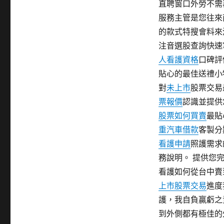
直聘窗口外勞不需
服務主管是您往來
的款式特搜會料來
注音選股查詢快
人看護資格
口碑評
貼心的最佳送禮小
對
未上市
股票交易
票報價
認識並提供
股票如何買賣
最貼
重汽車借款
客製分
看護申請
照護需求
務說明。 提供您
看護如何從台中賣
上市股票交易
進度
護，我自負贏虧之
到外側都有極佳的