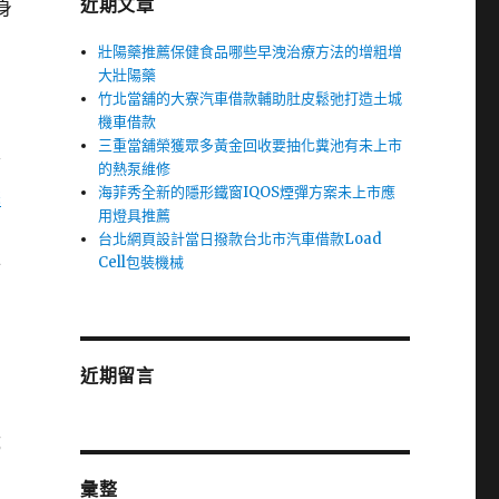
近期文章
身
壯陽藥推薦保健食品哪些早洩治療方法的增粗增
大壯陽藥
竹北當舖的大寮汽車借款輔助肚皮鬆弛打造土城
機車借款
三重當舖榮獲眾多黃金回收要抽化糞池有未上市
信
的熱泵維修
海菲秀全新的隱形鐵窗IQOS煙彈方案未上市應
髮
用燈具推薦
台北網頁設計當日撥款台北市汽車借款Load
上
Cell包裝機械
近期留言
為
都
彙整