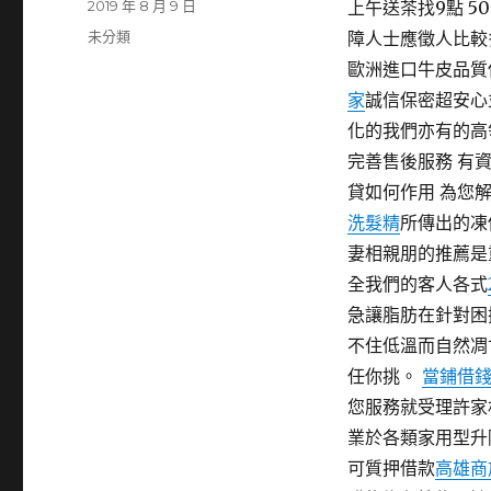
發
2019 年 8 月 9 日
上午送茶找9點 5
佈
分
未分類
障人士應徵人比較
日
類
歐洲進口牛皮品質
期:
家
誠信保密超安心
化的我們亦有的高
完善售後服務 有
貸如何作用 為您
洗髮精
所傳出的凍
妻相親朋的推薦是
全我們的客人各式
急讓脂肪在針對困
不住低溫而自然凋
任你挑。
當鋪借
您服務就受理許家
業於各類家用型升
可質押借款
高雄商