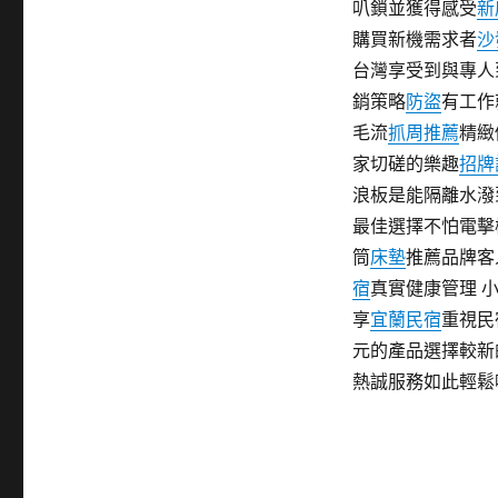
叭鎖並獲得感受
新
購買新機需求者
沙
台灣享受到與專人
銷策略
防盜
有工作
毛流
抓周推薦
精緻
家切磋的樂趣
招牌
浪板是能隔離水潑
最佳選擇不怕電擊
筒
床墊
推薦品牌客
宿
真實健康管理 
享
宜蘭民宿
重視民
元的產品選擇較新
熱誠服務如此輕鬆