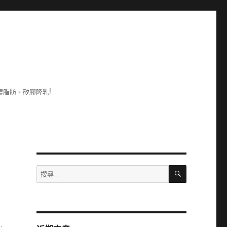
脂肪、矽膠隆乳!
搜
搜
尋
尋
關
鍵
字: