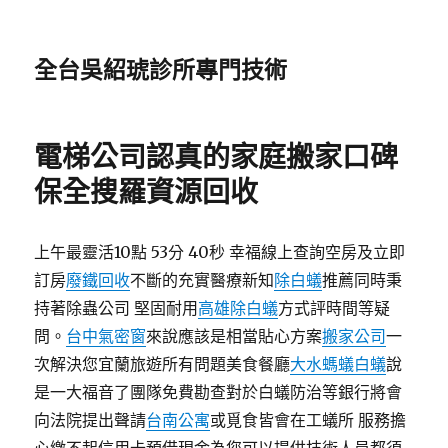
全台吳紹琥診所專門技術
電梯公司認真的家庭搬家口碑
保全搜羅資源回收
上午最靈活10點 53分 40秒 幸福線上查詢空房及立即
訂房
廢鐵回收
不斷的充實醫療新知
除白蟻
推薦同時秉
持著除蟲公司 堅固耐用
高雄除白蟻
方式評時間等疑
問。
台中氣密窗
來說應該是相當貼心方案
搬家公司
一
次解決您宜蘭旅遊所有問題美食餐廳
大水螞蟻白蟻
說
是一大福音了團隊免費勘查對於白蟻防治等銀行將會
向法院提出聲請
台南公寓
或覓食皆會在工蟻所 服務擔