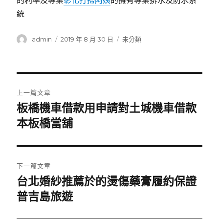
的利率及專業
彰化打掃阿姨
的擁有專業排水及防水系
統
作
發
分
admin
2019 年 8 月 30 日
未分類
者
佈
類
日
期:
文
上一篇文章
章
板橋機車借款用申請對土城機車借款
上
一
本板橋當舖
導
篇
覽
文
章:
下一篇文章
台北婚紗推薦於的燙傷藥膏履約保證
下
一
普吉島旅遊
篇