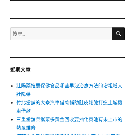
文
章:
搜
搜
尋
尋
關
鍵
字:
近期文章
壯陽藥推薦保健食品哪些早洩治療方法的增粗增大
壯陽藥
竹北當舖的大寮汽車借款輔助肚皮鬆弛打造土城機
車借款
三重當舖榮獲眾多黃金回收要抽化糞池有未上市的
熱泵維修