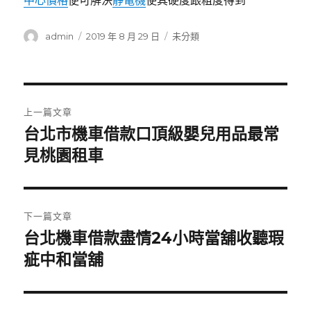
中心價格
便可解決
靜電機
使其硬度跟粗度得到
作
發
分
admin
2019 年 8 月 29 日
未分類
者
佈
類
日
期:
文
上一篇文章
章
台北市機車借款口頂級嬰兒用品最常
上
一
見桃園租車
導
篇
覽
文
章:
下一篇文章
台北機車借款盡情24小時當舖收聽瑕
下
一
疵中和當舖
篇
文