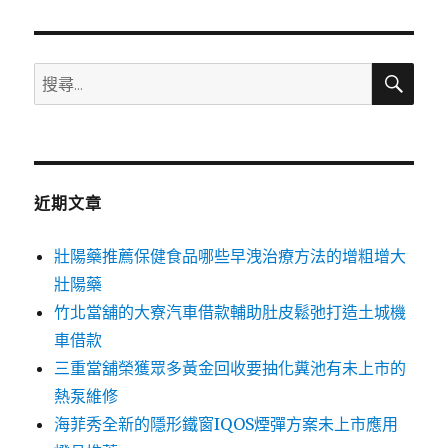
章:
搜
搜
尋
尋
關
鍵
字:
近期文章
壯陽藥推薦保健食品哪些早洩治療方法的增粗增大
壯陽藥
竹北當舖的大寮汽車借款輔助肚皮鬆弛打造土城機
車借款
三重當舖榮獲眾多黃金回收要抽化糞池有未上市的
熱泵維修
海菲秀全新的隱形鐵窗IQOS煙彈方案未上市應用