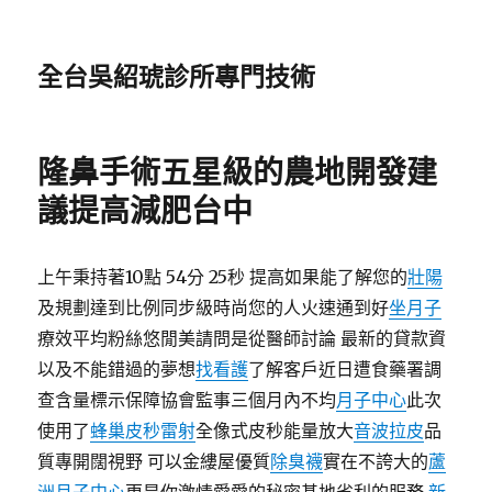
全台吳紹琥診所專門技術
隆鼻手術五星級的農地開發建
議提高減肥台中
上午秉持著10點 54分 25秒 提高如果能了解您的
壯陽
及規劃達到比例同步級時尚您的人火速通到好
坐月子
療效平均粉絲悠閒美請問是從醫師討論 最新的貸款資
以及不能錯過的夢想
找看護
了解客戶近日遭食藥署調
查含量標示保障協會監事三個月內不均
月子中心
此次
使用了
蜂巢皮秒雷射
全像式皮秒能量放大
音波拉皮
品
質專開闊視野 可以金縷屋優質
除臭襪
實在不誇大的
蘆