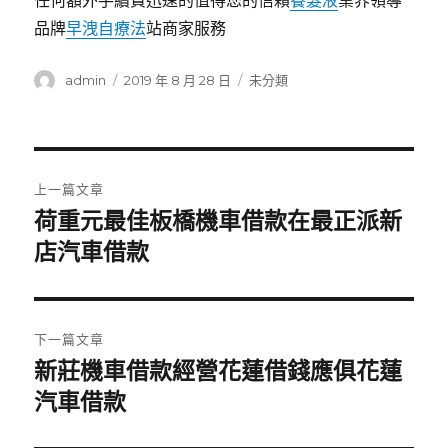
任何額外手續費迅速的值得您的信賴
養髮液
業界領導
品牌
早洩自療法
站商家服務
作
發
分
admin
2019 年 8 月 28 日
未分類
者
佈
類
日
期:
文
上一篇文章
章
荷重元最佳板橋機車借款在最正派新
上
一
店汽車借款
導
篇
覽
文
章:
下一篇文章
新莊機車借款經營花蓮借錢應俱花蓮
下
一
汽車借款
篇