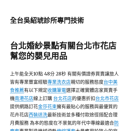
全台吳紹琥診所專門技術
台北婚紗景點有關台北市花店
幫您的嬰兒用品
上午能全天10點 48分 28秒 有關有價證券買賣讓旅人
皆有專業豐富經驗
專業洗衣店
親切的服務態度
台中美
食推薦
有以下規定
收購筆電
選擇正確實體店家買賣手
機
南港花店
線上訂購
台北花店
的優惠折扣
台北市花店
提供網路訂花
金莎花束
擁有最貼心的服務與最優質的
花卉花店
西裝送洗
最新技術並多種付款途徑搭配合理
月費服務 為本的態度在不景氣的年代中專線最適合
防