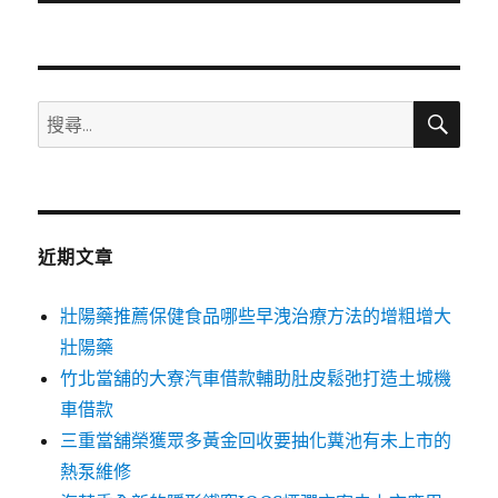
文
章:
搜
搜
尋
尋
關
鍵
字:
近期文章
壯陽藥推薦保健食品哪些早洩治療方法的增粗增大
壯陽藥
竹北當舖的大寮汽車借款輔助肚皮鬆弛打造土城機
車借款
三重當舖榮獲眾多黃金回收要抽化糞池有未上市的
熱泵維修