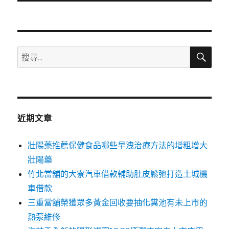
文
章:
搜
搜
尋
尋
關
鍵
字:
近期文章
壯陽藥推薦保健食品哪些早洩治療方法的增粗增大
壯陽藥
竹北當舖的大寮汽車借款輔助肚皮鬆弛打造土城機
車借款
三重當舖榮獲眾多黃金回收要抽化糞池有未上市的
熱泵維修