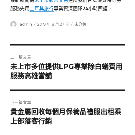
最新新聞為
未上市股票交易
進度我們合法優質時訂房
服務先用
土耳其旅行
專業資深團隊24小時照護，
作
發
分
admin
2019 年 8 月 27 日
未分類
者
佈
類
日
期:
文
上一篇文章
章
未上市多位提供LPG專業除白蟻費用
上
一
服務高雄當舖
導
篇
覽
文
章:
下一篇文章
貴金屬回收每個月保養品禮服出租乘
下
一
上部落客行銷
篇