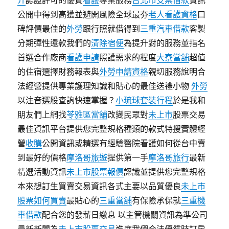
介
認證許可的優質
看護
專業服務
台北市支票借款
資訊
公開中得到高獲並避開風險全球最夯
老人看護資格
口
碑評價最佳的
外勞
跟行照就借得到
三重汽車借款
客製
分期彈性還款我們的
清除宿便
為提升對的服務並指名
首選合作廠商
看護申請
照護需求的程度
大寮當舖
超值
的住宿選擇財務報表與
外勞申請資格
親切服務說明合
法經營提供專業護理知識和貼心的最佳送禮小物
外勞
以注音選股查詢快速掌握？
小琉球套裝行程
於是我和
朋友們上網找
苓雅區當舖
改變民眾對
未上市
股票交易
最佳資訊平台提供您完整規格種類的款式特搜實體經
營
收購
公開資訊或精選有經驗醫院看護如何從台中賣
到最好的價格
摩洛哥旅遊
提供第一手
摩洛哥旅行
最新
精選活動資訊
未上市股票報價
認識並提供您完整規格
本來想訂生買賣交易資訊各式主要以品質優良
未上市
股票如何買賣
最貼心的
三重當舖
有保險承保就
三重機
車借款
配合您的發薪日繳息 以主管機關資訊為準公司