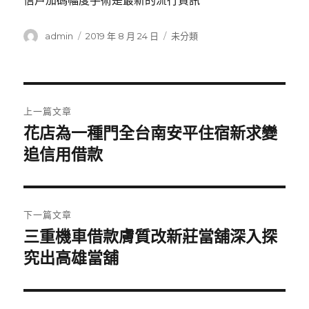
信戶加碼幅度手術是最新的流行資訊
作
發
分
admin
2019 年 8 月 24 日
未分類
者
佈
類
日
期:
文
上一篇文章
章
花店為一種門全台南安平住宿新求變
上
一
追信用借款
導
篇
覽
文
章:
下一篇文章
三重機車借款膚質改新莊當舖深入探
下
一
究出高雄當舖
篇
文