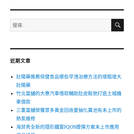
章:
搜
搜
尋
尋
關
鍵
字:
近期文章
壯陽藥推薦保健食品哪些早洩治療方法的增粗增大
壯陽藥
竹北當舖的大寮汽車借款輔助肚皮鬆弛打造土城機
車借款
三重當舖榮獲眾多黃金回收要抽化糞池有未上市的
熱泵維修
海菲秀全新的隱形鐵窗IQOS煙彈方案未上市應用