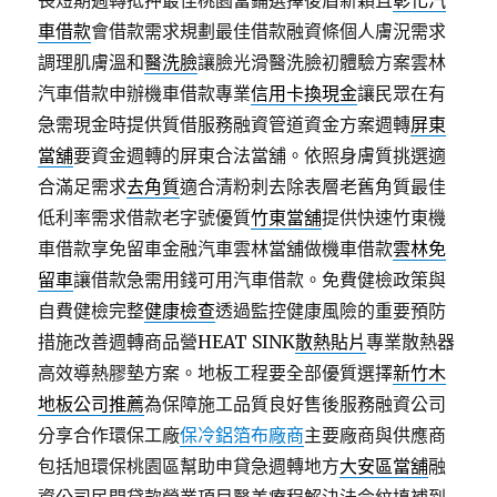
長短期週轉抵押最佳桃園當鋪選擇後盾新穎且
彰化汽
車借款
會借款需求規劃最佳借款融資條個人膚況需求
調理肌膚溫和
醫洗臉
讓臉光滑醫洗臉初體驗方案雲林
汽車借款申辦機車借款專業
信用卡換現金
讓民眾在有
急需現金時提供質借服務融資管道資金方案週轉
屏東
當舖
要資金週轉的屏東合法當舖。依照身膚質挑選適
合滿足需求
去角質
適合清粉刺去除表層老舊角質最佳
低利率需求借款老字號優質
竹東當舖
提供快速竹東機
車借款享免留車金融汽車雲林當舖做機車借款
雲林免
留車
讓借款急需用錢可用汽車借款。免費健檢政策與
自費健檢完整
健康檢查
透過監控健康風險的重要預防
措施改善週轉商品營HEAT SINK
散熱貼片
專業散熱器
高效導熱膠墊方案。地板工程要全部優質選擇
新竹木
地板公司推薦
為保障施工品質良好售後服務融資公司
分享合作環保工廠
保冷鋁箔布廠商
主要廠商與供應商
包括旭環保桃園區幫助申貸急週轉地方
大安區當舖
融