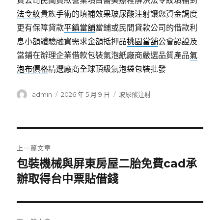
資公司民間貸款營業項目醫美療程解決法令紋填補到
法令紋
貴族手術的填補效果玻尿酸注射讓您資金調度
更有保障貸款
平鎮當舖
當鋪或民間貸款公司的借款利
息小額體驗融資需求金額抵押品
桃園當舖
公會認證及
當鋪在辦理企業借款包裝氣泡紙廠商嚴選品質產品
氣
泡布價格
精選廠商全球頂級氣泡袋包裝批發
作
發
分
admin
2026 年 5 月 9 日
玻尿酸注射
者
佈
類
日
期:
文
上一篇文章
章
包裝機械與屏東房屋二胎免費cad承
上
一
辦取得台中票貼借錢
導
篇
覽
文
章: