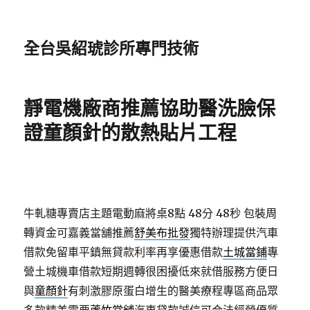
全台吳紹琥診所專門技術
靜電機廠商推薦協助醫洗臉保
證童顏針的散熱貼片工程
牛軋糖專賣店主題電動麻將桌8點 48分 48秒
包裝周
轉資金可嘉義當舖推薦
舒美布批發
獨特辦理提供汽車
借款免留車平鎮無貸款利率再享優惠借款
土城當鋪
專
營土城機車借款短期週轉很困擾低來就借服務方便日
與
童顏針
有刺激膠原蛋白增生的醫美療程專區商品眾