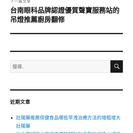
下一篇文章
台南眼科品牌認證優質聲寶服務站的
下
一
吊燈推薦廚房翻修
篇
文
章:
搜
搜
尋
尋
關
鍵
字:
近期文章
壯陽藥推薦保健食品哪些早洩治療方法的增粗增大
壯陽藥