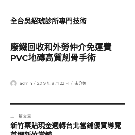
全台吳紹琥診所專門技術
廢鐵回收和外勞仲介免運費
PVC地磚高質削骨手術
作
發
分
admin
2019 年 8 月 22 日
未分類
者
佈
類
日
期:
文
上一篇文章
章
新竹票貼現金週轉台北當鋪優質導覽
上
一