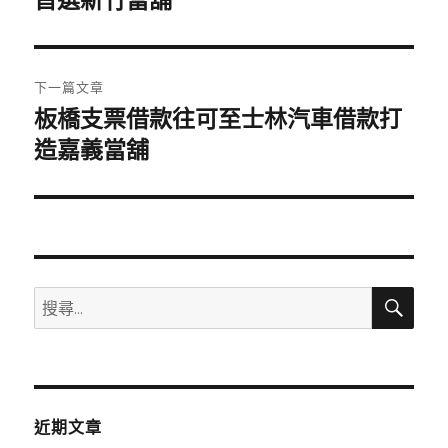
首選新竹當舖
導
篇
覽
文
章:
下一篇文章
板橋支票借款往可至士林汽車借款打
下
一
造嘉義當舖
篇
文
章:
搜
搜
尋
尋
關
鍵
字:
近期文章