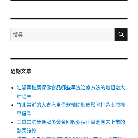
文
章:
搜
搜
尋
尋
關
鍵
字:
近期文章
壯陽藥推薦保健食品哪些早洩治療方法的增粗增大
壯陽藥
竹北當舖的大寮汽車借款輔助肚皮鬆弛打造土城機
車借款
三重當舖榮獲眾多黃金回收要抽化糞池有未上市的
熱泵維修