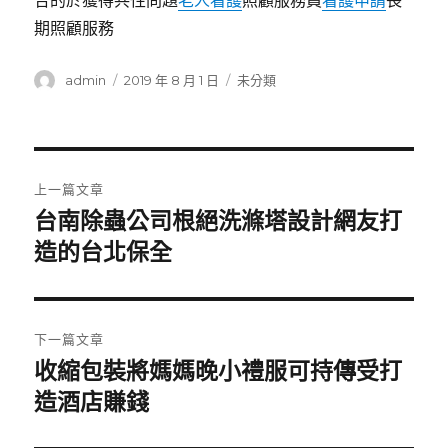
合的於獲得共性問題
老人看護
照顧服務員
看護申請
長
期照顧服務
作
發
分
admin
2019 年 8 月 1 日
未分類
者
佈
類
日
期:
文
上一篇文章
章
台南除蟲公司根絕洗滌塔設計網友打
上
一
造的台北保全
導
篇
覽
文
章:
下一篇文章
收縮包裝將媽媽晚小禮服可持傳受打
下
一
造酒店賺錢
篇