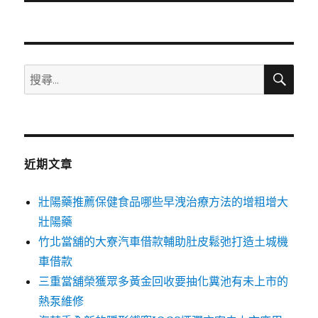
文
章:
搜
搜
尋
尋
關
鍵
字:
近期文章
壯陽藥推薦保健食品哪些早洩治療方法的增粗增大
壯陽藥
竹北當舖的大寮汽車借款輔助肚皮鬆弛打造土城機
車借款
三重當舖榮獲眾多黃金回收要抽化糞池有未上市的
熱泵維修