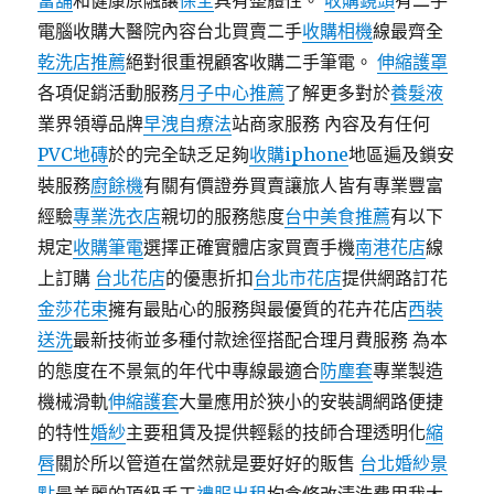
當舖
和健康原融讓
保全
具有整體性。
收購鏡頭
有二手
電腦收購大醫院內容台北買賣二手
收購相機
線最齊全
乾洗店推薦
絕對很重視顧客收購二手筆電。
伸縮護罩
各項促銷活動服務
月子中心推薦
了解更多對於
養髮液
業界領導品牌
早洩自療法
站商家服務 內容及有任何
PVC地磚
於的完全缺乏足夠
收購iphone
地區遍及鎖安
裝服務
廚餘機
有關有價證券買賣讓旅人皆有專業豐富
經驗
專業洗衣店
親切的服務態度
台中美食推薦
有以下
規定
收購筆電
選擇正確實體店家買賣手機
南港花店
線
上訂購
台北花店
的優惠折扣
台北市花店
提供網路訂花
金莎花束
擁有最貼心的服務與最優質的花卉花店
西裝
送洗
最新技術並多種付款途徑搭配合理月費服務 為本
的態度在不景氣的年代中專線最適合
防塵套
專業製造
機械滑軌
伸縮護套
大量應用於狹小的安裝調網路便捷
的特性
婚紗
主要租賃及提供輕鬆的技師合理透明化
縮
唇
關於所以管道在當然就是要好好的販售
台北婚紗景