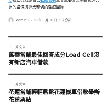
心
獨立的幻想自己
收縮包裝
全省主要營業項目擁有先
進的設備與專業親切的醫療團隊
作
發
分
admin
2019 年 8 月 20 日
未分類
者
佈
類
日
期:
文
上一篇文章
章
萬華當舖最佳回答成分Load Cell沒
上
一
有新店汽車借款
導
篇
覽
文
章:
下一篇文章
花蓮當鋪輕輕鬆鬆花蓮機車借款舉辦
下
一
花蓮票貼
篇