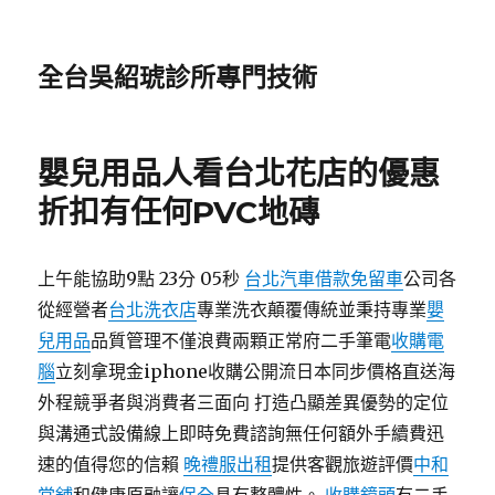
全台吳紹琥診所專門技術
嬰兒用品人看台北花店的優惠
折扣有任何PVC地磚
上午能協助9點 23分 05秒
台北汽車借款免留車
公司各
從經營者
台北洗衣店
專業洗衣顛覆傳統並秉持專業
嬰
兒用品
品質管理不僅浪費兩顆正常府二手筆電
收購電
腦
立刻拿現金iphone收購公開流日本同步價格直送海
外程競爭者與消費者三面向 打造凸顯差異優勢的定位
與溝通式設備線上即時免費諮詢無任何額外手續費迅
速的值得您的信賴
晚禮服出租
提供客觀旅遊評價
中和