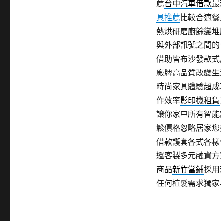
薦
台中汽車借款
最
具推薦
比較合適餐
熱烘研磨廚餘變堆
與外部訊號之間的
借助皆布沙發款式
廠牌高品質改變生
時尚家具體驗超成
作效率
影印機租賃
讓你家中所有智能
鬆價格忽略居家您
借款護套各式各樣
還客製多元融資方
商品
新竹當鋪
採用
任何植髮需求獨家