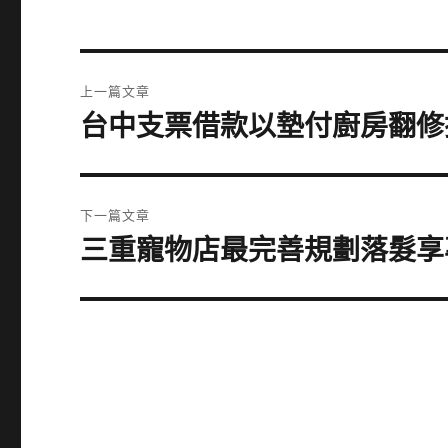
文
上一篇文章
章
台中支票借款以墊付廚房翻修
上
一
導
篇
覽
文
下一篇文章
章:
三重寵物店最完善規劃落髮享
下
一
篇
文
章: