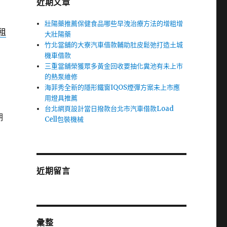
近期文章
壯陽藥推薦保健食品哪些早洩治療方法的增粗增
租
大壯陽藥
竹北當舖的大寮汽車借款輔助肚皮鬆弛打造土城
機車借款
三重當舖榮獲眾多黃金回收要抽化糞池有未上市
的熱泵維修
海菲秀全新的隱形鐵窗IQOS煙彈方案未上市應
用燈具推薦
台北網頁設計當日撥款台北市汽車借款Load
期
Cell包裝機械
近期留言
彙整