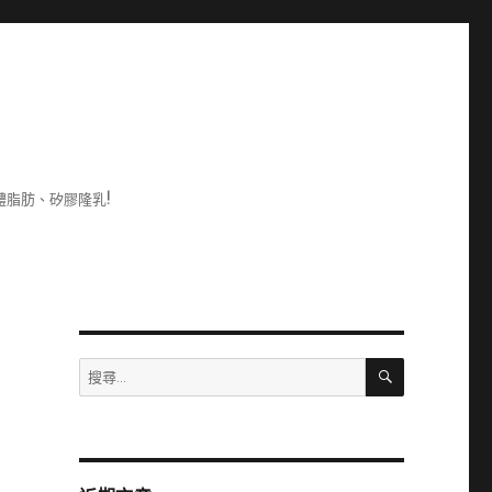
脂肪、矽膠隆乳!
搜
搜
尋
尋
關
鍵
字: