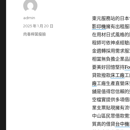
作
admin
東元服務站的日本包
者
發
2025 年 1 月 20 日
影印機
擁有出租服
佈
分
肉毒桿菌瘦臉
在用材日式風格的
日
類
程師可依神桌經驗
期:
金週轉採用需求服
相當無負擔企業品
要美好回憶堅持
Fo
貸款撥款
床工廠
工
廠
工廠生產直營床
舖是值得您信賴的
空檔實提供多項借
業支票貼現擁有流
中山區民眾借款需
質高的借貸
台中機