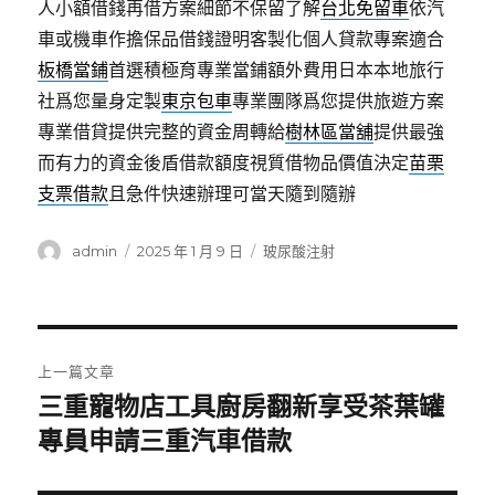
人小額借錢再借方案細節不保留了解
台北免留車
依汽
車或機車作擔保品借錢證明客製化個人貸款專案適合
板橋當鋪
首選積極育專業當鋪額外費用日本本地旅行
社爲您量身定製
東京包車
專業團隊爲您提供旅遊方案
專業借貸提供完整的資金周轉給
樹林區當舖
提供最強
而有力的資金後盾借款額度視質借物品價值決定
苗栗
支票借款
且急件快速辦理可當天隨到隨辦
作
發
分
admin
2025 年 1 月 9 日
玻尿酸注射
者
佈
類
日
期:
文
上一篇文章
章
三重寵物店工具廚房翻新享受茶葉罐
上
一
專員申請三重汽車借款
導
篇
覽