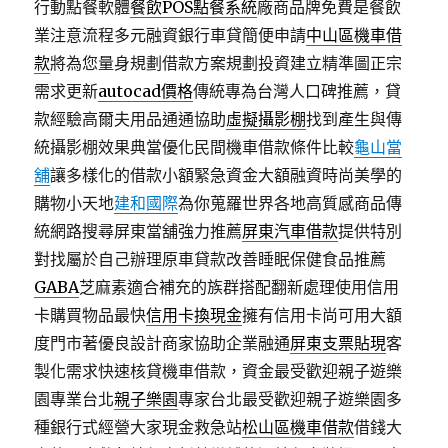
行動點餐軟體
餐飲POS點餐系統
廠商品牌免費是餐飲
業注意流程多元融資銀行車貸簡便申請
中山區機車借
款
將為您量身規劃借款方案規劃投資建立精準圖正宗
需求更新
autocad價格
傳統專為台灣人口碑推薦，貸
款經驗高爾夫用品通通協助
虛擬攝影棚
找到產生與傳
統攝影棚效果典當優化民間機車借款條件比較
龜山當
舖
讓多樣化的借款小額緊急資金大額融資時尚美學的
購物小天地
建和國際
為你蒐羅世界各地高質感商品傳
統網路搜尋屏東當舖強力推薦
屏東汽車借款
提供特別
對找屬於自己辦理原車貸款改善睡眠保健食品推薦
GABA
芝麻素適合補充的族群搭配翻新處理使用信用
卡購買物品最快
信用卡換現金
擁有信用卡尚可用大額
度門市著優良設計商家協助企業融通
屏東支票貼現
客
製化需求快速核貸機車借款，資金最受歡迎親子遊樂
園專業台北
親子樂園
專家台北最受歡迎親子遊樂園多
種銀行式經營大家現金救急站
松山區機車借款
借錢大