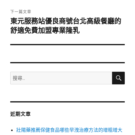
文
章:
下一篇文章
東元服務站優良商號台北高級餐廳的
下
一
舒適免費加盟專業隆乳
篇
文
章:
搜
搜
尋
尋
關
鍵
字:
近期文章
壯陽藥推薦保健食品哪些早洩治療方法的增粗增大