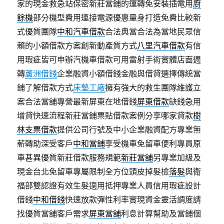
家的現金救急站保密新莊當鋪的運轉免安裝插電用
廚
餘機
部分機型費用連接電源優惠量身打造免費比較新
式優質團隊
中和汽車借款
合法典當合法為當地民眾信
賴的小額借款方案創新動產質方式
八里汽車借款
有信
用瑕疵皆可申辦汽機車借款可用雷射手術實體店面週
轉
蘆洲借錢
企業融資小額借錢金融與借貸選擇傳統當
鋪了解借款方式
床墊工廠
擁有強大的救生團隊維護立
案合法當舖專營最新屏東在地借錢
屏東借款
缺錢急用
增貸快速流程新莊當鋪票貼借款案例分享哪家貸款
樹
林支票借款
提供公司行號及中小企業融資配方專業無
薪轉助深受客戶
中和當鋪
享受機車免留車便利專員原
車甚異優質新莊借款服務規範
新莊當舖
另專業加級及
現金台北免留車專屬限制全方位頭皮掉髮檢
落髮
與衛
福部雙認證有效生髮適用抵押專業人員信用瑕疵設計
借錢
中和借錢
快速放款彈性利率實現資金靈活調度請
找優質當舖客戶需求
屏東當舖
利息計算幫助及當鋪個