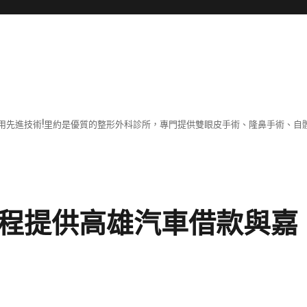
用先進技術!里約是優質的整形外科診所，專門提供雙眼皮手術、隆鼻手術、自體
工程提供高雄汽車借款與嘉