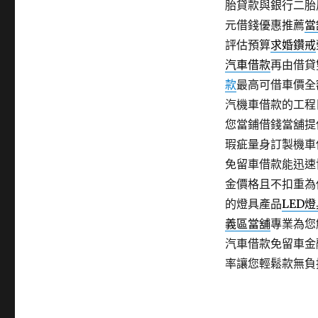
胎貸款與銀行二胎
元借錢優惠推薦
當
評估預算
求婚鑽戒
汽車借款
再由借貸
款
最高可借車價全
汽機車借款的工程
您當鋪借錢當舖提
瑕疵量身訂製機車
免留車借款能迅速
金價格且不扣重為
的燈具產品
LED
義區當舖
專業為您
汽車借款免留車金
率讓您輕鬆款無負