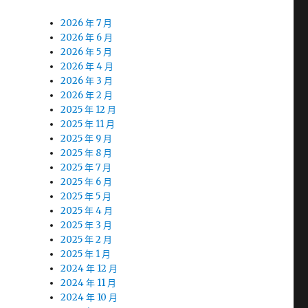
2026 年 7 月
2026 年 6 月
2026 年 5 月
2026 年 4 月
2026 年 3 月
2026 年 2 月
2025 年 12 月
2025 年 11 月
2025 年 9 月
2025 年 8 月
2025 年 7 月
2025 年 6 月
2025 年 5 月
2025 年 4 月
2025 年 3 月
2025 年 2 月
2025 年 1 月
2024 年 12 月
2024 年 11 月
2024 年 10 月