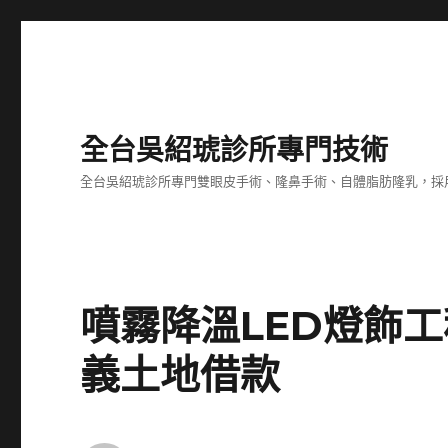
全台吳紹琥診所專門技術
全台吳紹琥診所專門雙眼皮手術、隆鼻手術、自體脂肪隆乳，採
噴霧降溫LED燈飾
義土地借款