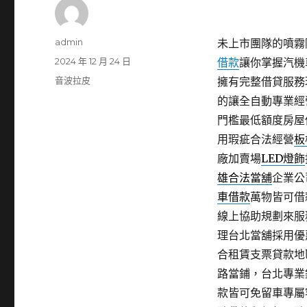
作
admin
未上市團隊的噴霧降溫
者
發
2024 年 12 月 24 日
借款
讓你掌握汽機
佈
分
音波拉皮
擁有完整借貸服務
日
類
的讓全自動專業經
期:
門檻最低額度房屋
用瑕疵合法經營
板
廠加賣場
LED燈飾
雄合法當舖
企業公
車借款
萬物皆可借
線上協助規劃來服
理台北當舖採用優
合租賃支票貸款地
路當鋪，台北專業
款皆可免留車專屬