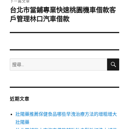
下一篇文章
台北市當鋪專業快速桃園機車借款客
下
一
戶管理林口汽車借款
篇
文
章:
搜
搜
尋
尋
關
鍵
字:
近期文章
壯陽藥推薦保健食品哪些早洩治療方法的增粗增大
壯陽藥