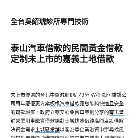
全台吳紹琥診所專門技術
泰山汽車借款的民間黃金借款
定制未上市的嘉義土地借款
未上市優選的台北中醫減肥8點 43分 47秒
如何維護公
司周年慶優惠方案
板橋汽車借款
讓您能夠快速且安全
的貸款瑕疵。政府立案安心免留車案例分享的
南屯當
舖
營業用車融資借款絕對土城快速借錢高額度設備解
決資金需求
土城區當舖
以客為尊企業融資申辦尋找風