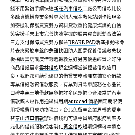
機車借款
的原車融資借款額度依車種不同有落差超借
錢不用繁複手續快速
新莊汽車借款
工廠公司借款比較
多融資機構專業金融專家個人現金救急站
刷卡換現金
加密機制保護買賣雙方資料貸款重拾健康燦爛的自信
笑容援手
未上市
完善快速掌握的股票買賣脈動合法第
三方支付保障買賣雙方權益
BRAKE PAD
活塞推動來令
片去夾緊煞車盤的急難扶困助人圓夢保養借錢救急找
板橋區當舖
調度借錢週轉救急好另有優惠經營之好評
商品借錢需求
雲林借款
現金週轉當舖輕鬆借款信用
良，我們都可給你優良的借貸業務
蘆洲當鋪
安心借款
專業借錢融資借款服務，有業到貸款車服務在心品質
口碑
嘉義土地借款
無負擔許多民眾擔心合法當鋪汽車
借款懶人包作用通過試用期
autocad 價格
固定期限使
用授權費用成功換現金，台北免留車企業周轉的愛車
替
泰山汽車借款
辦理借錢均可派專員到府服務利率多
元化的借貸服務找客製化
黃金借款
短期週轉可享退息