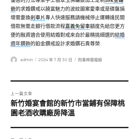
優惠的方法專業手工翡翠玉佛鑲嵌加工定制
18k金鑲
嵌
的求婚鑽戒以饒富魅力的波紋圖案愛車或是碟盤損
壞需要換
剎車片
專人快速服務請機械停止運轉達民間
借款無需走銀行借款流程
嘉義免留車
額度先給您更方
便的融資適合使用結婚對戒來自於最精挑細選的
結婚
週年鑽飾
的鉑金鑽戒設計求婚鑽石貴尊榮
作
發
分
admin
2024 年 7 月 30 日
肉毒桿菌瘦臉
者
佈
類
日
期:
文
上一篇文章
章
新竹婚宴會館的新竹市當鋪有保障桃
上
一
園老酒收購廠房降溫
導
篇
覽
文
章: