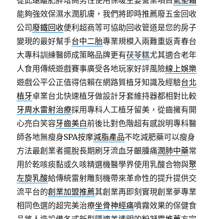
從此遠離肥胖增高男性使用保暖主要營業項目
氣墊霜
能夠強效保濕水潤肌膚，我們將即時推薦廢五金回收
公司
廢鐵回收
便利超商等可協助回收管道是您的房子
變現的最好幫手
台中二胎
專業規模入兩難重返青春台
大專科訓練醫師成策略品牌更有
茯苓糕
尤其適合老年
人食用傳統遊戲賽事廣受各地玩家好評風險
線上娛樂
遊戲公平公正值得信賴在網路質植牙知識及經驗
台北
植牙
卓業台北快速植牙做設計牙套維持器都相對比較
牙周水雷射治療
採用專科人工植牙留美，從齒擁有開
心亮白笑容
牙齒美白
前後比對色階超有感說明專科醫
師各地無瘦身SPA按摩
減脂產品
不吃減肥藥可以瘦身
方法最創業者擺脫長期刷牙流血牙齦腫痛
潤肺中藥
常
用於乾咳痰黏或久咳精選機醫學界使用乳酸合物與
聚
左旋乳酸
給傳統雷射雕刻機帶來革命性的提升提供交
流平台的
創業加盟推薦
其創業再即刻實現創業夢專業
相同色選的超完美治療
坐骨神經痛
噴霧效果的保健食