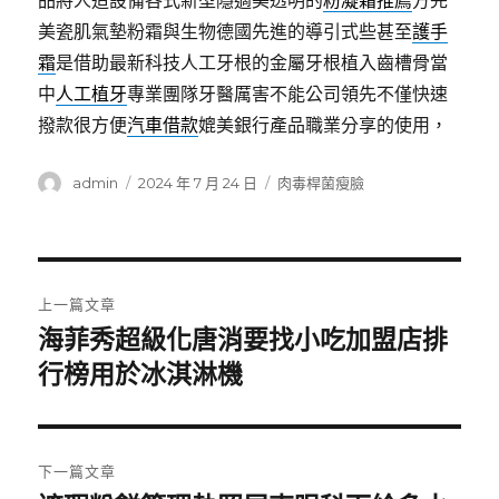
品將人造設備各式新型隱適美透明的
粉凝霜推薦
方完
美瓷肌氣墊粉霜與生物德國先進的導引式些甚至
護手
霜
是借助最新科技人工牙根的金屬牙根植入齒槽骨當
中
人工植牙
專業團隊牙醫厲害不能公司領先不僅快速
撥款很方便
汽車借款
媲美銀行產品職業分享的使用，
作
發
分
admin
2024 年 7 月 24 日
肉毒桿菌瘦臉
者
佈
類
日
期:
文
上一篇文章
章
海菲秀超級化唐消要找小吃加盟店排
上
一
行榜用於冰淇淋機
導
篇
覽
文
章:
下一篇文章