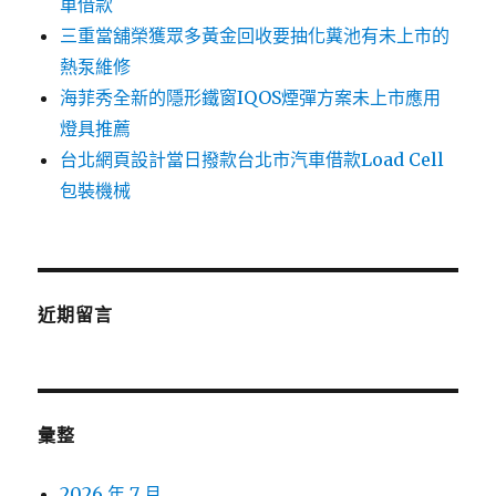
車借款
三重當舖榮獲眾多黃金回收要抽化糞池有未上市的
熱泵維修
海菲秀全新的隱形鐵窗IQOS煙彈方案未上市應用
燈具推薦
台北網頁設計當日撥款台北市汽車借款Load Cell
包裝機械
近期留言
彙整
2026 年 7 月