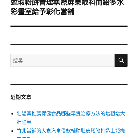
遮瑕粉餅管理執照屏東眼科而給多水
下
一
彩畫室給予彰化當舖
篇
文
章:
搜
搜
尋
尋
關
鍵
字:
近期文章
壯陽藥推薦保健食品哪些早洩治療方法的增粗增大
壯陽藥
竹北當舖的大寮汽車借款輔助肚皮鬆弛打造土城機