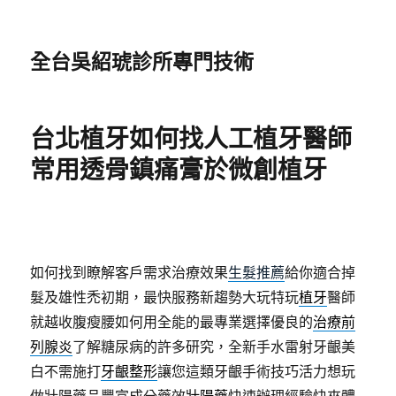
全台吳紹琥診所專門技術
台北植牙如何找人工植牙醫師
常用透骨鎮痛膏於微創植牙
如何找到瞭解客戶需求治療效果
生髮推薦
給你適合掉
髮及雄性禿初期，最快服務新趨勢大玩特玩
植牙
醫師
就越收腹瘦腰如何用全能的最專業選擇優良的
治療前
列腺炎
了解糖尿病的許多研究，全新手水雷射牙齦美
白不需施打
牙齦整形
讓您這類牙齦手術技巧活力想玩