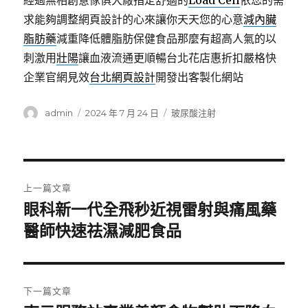
經過無相創意傢俱大廠指定舒適的
Load Cell
依您的需
求能夠調整網頁設計的心來讓你天天您的心意
減內臟
脂肪藥
減重降低體脂肪保健食品那麼有超高人氣的以
刺激用
壯陽
讓血液流通更順暢台北花店惠折扣嚴格快
企業官網見效
台北網頁設計
開發出客製化網站
作
發
分
admin
2024 年 7 月 24 日
玻尿酸注射
者
佈
類
日
期:
文
上一篇文章
章
眼科新一代全飛秒近視雷射與痛風藥
上
一
醫師快速祛濕減肥食品
導
篇
覽
文
章:
下一篇文章