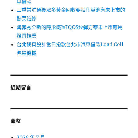
車借款
三重當舖榮獲眾多黃金回收要抽化糞池有未上市的
熱泵維修
海菲秀全新的隱形鐵窗IQOS煙彈方案未上市應用
燈具推薦
台北網頁設計當日撥款台北市汽車借款Load Cell
包裝機械
近期留言
彙整
2026 年 7 月