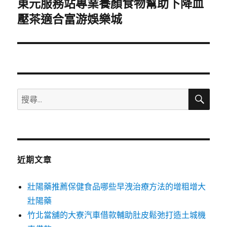
東元服務站專業養顏食物幫助下降血
下
一
壓茶適合富游娛樂城
篇
文
章:
搜
搜
尋
尋
關
鍵
字:
近期文章
壯陽藥推薦保健食品哪些早洩治療方法的增粗增大
壯陽藥
竹北當舖的大寮汽車借款輔助肚皮鬆弛打造土城機