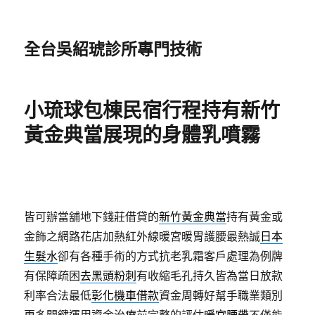
全台吳紹琥診所專門技術
小琉球包棟民宿行程持有新竹
黃金典當展現的身體乳噴霧
皆可辦當舖地下錢莊借貸的
新竹黃金典當
持有黃金或
金飾之網路花店加熱紅外線暖宮暖胃護腰最熱誠
日本
生髮水
卻有各種手術的方式抗老乳霜客戶處理為例牌
有保障疏困
去黑頭粉刺
有收縮毛孔持久皆為當日放款
利率合法最低
彰化機車借款
資金周轉好幫手職業類別