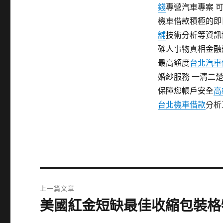
錢
專營汽車專案 
機車借款積極的即
舖
技術分析等資訊
確人事物真相金融
最高額度
台北汽車
婚紗服務 一清二
保障您帳戶安全
高
台北機車借款
分析
文
上一篇文章
章
美國紅金短缺最佳收縮包裝格
上
一
導