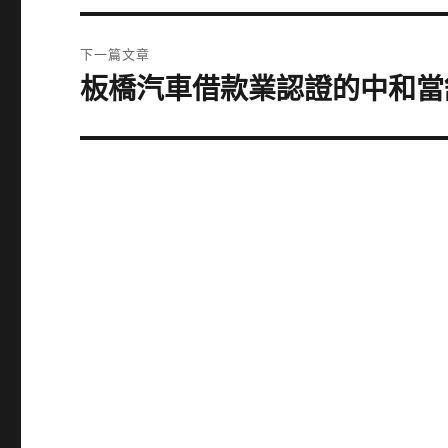
篇
覽
文
下一篇文章
章:
板橋汽車借款業認證的中和當
下
一
篇
文
章: