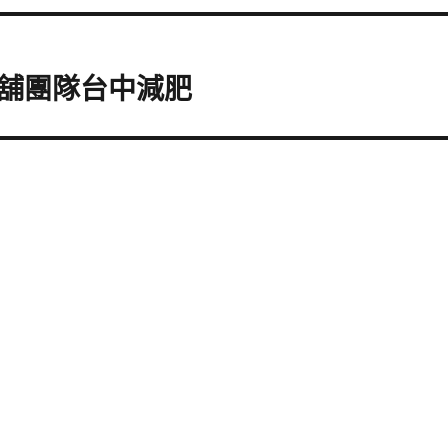
舖團隊台中減肥