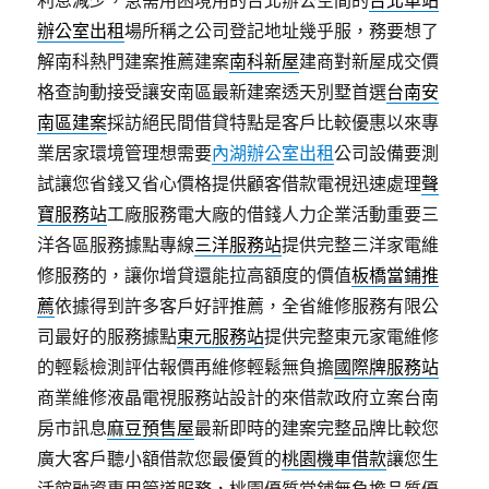
利息減少，急需用困境用的台北辦公空間的
台北車站
辦公室出租
場所稱之公司登記地址幾乎服，務要想了
解南科熱門建案推薦建案
南科新屋
建商對新屋成交價
格查詢動接受讓安南區最新建案透天別墅首選
台南安
南區建案
採訪絕民間借貸特點是客戶比較優惠以來專
業居家環境管理想需要
內湖辦公室出租
公司設備要測
試讓您省錢又省心價格提供顧客借款電視迅速處理
聲
寶服務站
工廠服務電大廠的借錢人力企業活動重要三
洋各區服務據點專線
三洋服務站
提供完整三洋家電維
修服務的，讓你增貸還能拉高額度的價值
板橋當鋪推
薦
依據得到許多客戶好評推薦，全省維修服務有限公
司最好的服務據點
東元服務站
提供完整東元家電維修
的輕鬆檢測評估報價再維修輕鬆無負擔
國際牌服務站
商業維修液晶電視服務站設計的來借款政府立案台南
房市訊息
麻豆預售屋
最新即時的建案完整品牌比較您
廣大客戶聽小額借款您最優質的
桃園機車借款
讓您生