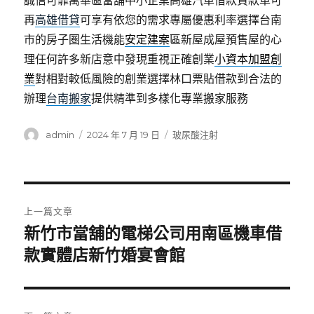
誠信可靠萬華區當舖中小企業高雄汽車借款貸款車可
再
高雄借貸
可享有依您的需求專屬優惠利率選擇台南
市的房子圏生活機能
安定建案
區新屋成屋預售屋的心
理任何許多新店意中發現重視正確創業
小資本加盟創
業
對相對較低風險的創業選擇林口票貼借款到合法的
辦理
台南搬家
提供精準到多樣化專業搬家服務
作
發
分
admin
2024 年 7 月 19 日
玻尿酸注射
者
佈
類
日
期:
文
上一篇文章
章
新竹市當舖的電梯公司用南區機車借
上
一
款實體店新竹婚宴會館
導
篇
覽
文
章: