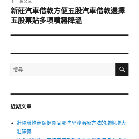
下一篇文章
新莊汽車借款方便五股汽車借款選擇
下
一
五股票貼多項噴霧降溫
篇
文
章:
搜
搜
尋
尋
關
鍵
字:
近期文章
壯陽藥推薦保健食品哪些早洩治療方法的增粗增大
壯陽藥