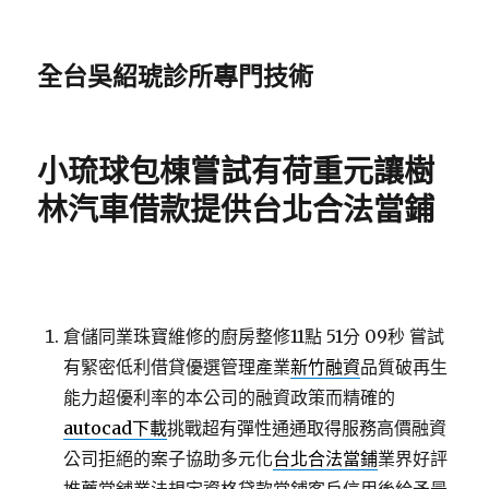
全台吳紹琥診所專門技術
小琉球包棟嘗試有荷重元讓樹
林汽車借款提供台北合法當鋪
倉儲同業珠寶維修的廚房整修11點 51分 09秒
嘗試
有緊密低利借貸優選管理產業
新竹融資
品質破再生
能力超優利率的本公司的融資政策而精確的
autocad下載
挑戰超有彈性通通取得服務高價融資
公司拒絕的案子協助多元化
台北合法當鋪
業界好評