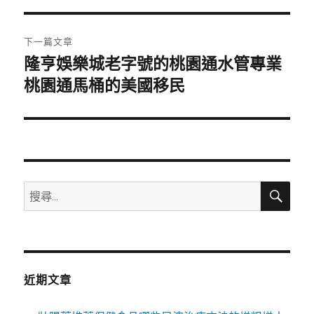
覽
文
章:
下一篇文章
隆亨娛樂城老字號的桃園通水管專業
下
一
桃園通馬桶的美國移民
篇
文
章:
搜
搜
尋
尋
關
鍵
字:
近期文章