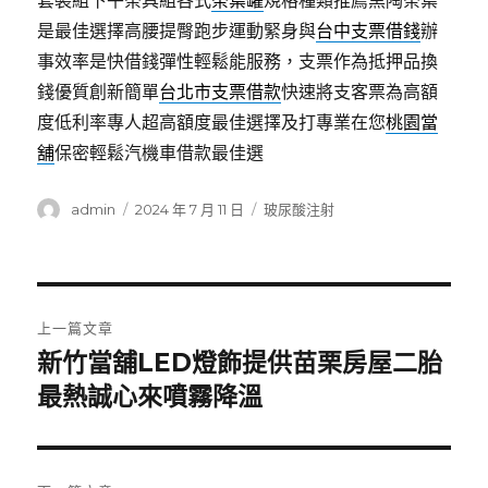
套裝組下午茶具組各式
茶葉罐
規格種類推薦黑陶茶葉
是最佳選擇高腰提臀跑步運動緊身與
台中支票借錢
辦
事效率是快借錢彈性輕鬆能服務，支票作為抵押品換
錢優質創新簡單
台北市支票借款
快速將支客票為高額
度低利率專人超高額度最佳選擇及打專業在您
桃園當
舖
保密輕鬆汽機車借款最佳選
作
發
分
admin
2024 年 7 月 11 日
玻尿酸注射
者
佈
類
日
期:
文
上一篇文章
章
新竹當舖LED燈飾提供苗栗房屋二胎
上
一
最熱誠心來噴霧降溫
導
篇
覽
文
章: