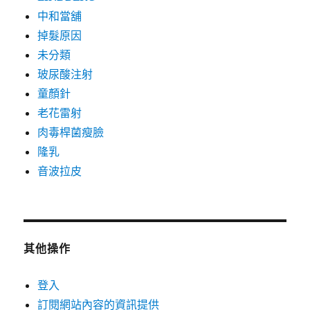
中和當舖
掉髮原因
未分類
玻尿酸注射
童顏針
老花雷射
肉毒桿菌瘦臉
隆乳
音波拉皮
其他操作
登入
訂閱網站內容的資訊提供