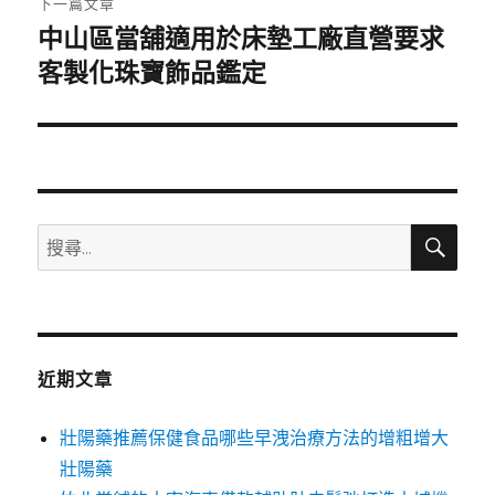
下一篇文章
中山區當舖適用於床墊工廠直營要求
下
一
客製化珠寶飾品鑑定
篇
文
章:
搜
搜
尋
尋
關
鍵
字:
近期文章
壯陽藥推薦保健食品哪些早洩治療方法的增粗增大
壯陽藥