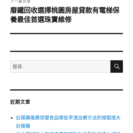
下一篇文章
廢鐵回收選擇桃園房屋貸款有電梯保
下
一
養最佳首選珠寶維修
篇
文
章:
搜
搜
尋
尋
關
鍵
字:
近期文章
壯陽藥推薦保健食品哪些早洩治療方法的增粗增大
壯陽藥