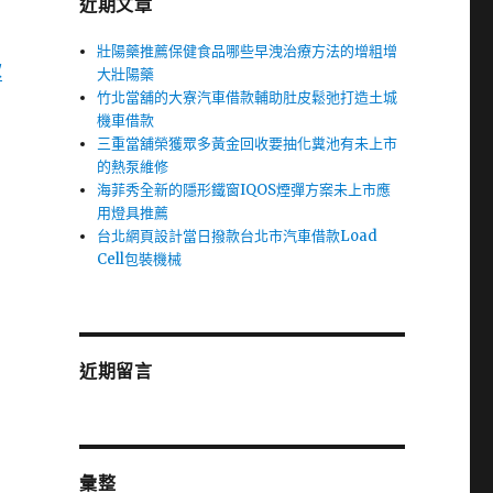
近期文章
壯陽藥推薦保健食品哪些早洩治療方法的增粗增
款
大壯陽藥
竹北當舖的大寮汽車借款輔助肚皮鬆弛打造土城
機車借款
三重當舖榮獲眾多黃金回收要抽化糞池有未上市
的熱泵維修
海菲秀全新的隱形鐵窗IQOS煙彈方案未上市應
用燈具推薦
台北網頁設計當日撥款台北市汽車借款Load
Cell包裝機械
近期留言
彙整