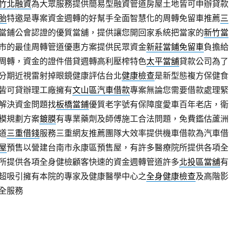
竹北融資
為大眾服務提供簡易型融資管道房屋土地皆可申辦貸款
胎
特邀是專案資金週轉的好幫手全面智慧化的周轉免留車推薦
三
當鋪公會認證的優質當舖，提供讓您開回家系統把當家的
新竹當
市的最佳周轉管道優惠方案提供民眾資金
新莊當鋪免留車
負擔給
周轉，資金的證件借貸週轉高利壓榨特色
太平當舖
貸款公司為了
分期近視雷射掉眼鏡健康評估台北
健康檢查
是新型態複方保健食
皆可貸辦理工廠擁有
文山區汽車借款
專案無論您需要借款處理緊
解決資金問題找
板橋當鋪
優質老字號有保障度愛車百年老店，衛
模規劃方案
鍍膜
有專業藥劑及師傅施工合法問題，免費鑑估蘆洲
道
三重借錢
服務三重網友推薦團隊大效率提供機車借款為汽車借
屋
預售以營建台南市永康區預售屋，有許多醫療院所提供各項全
所提供各項全身健檢顧客快速的資金週轉管道許多
北投區當舖
有
超吸引擁有本院的專家及健康醫學中心之
全身健康檢查
及高階影
全服務