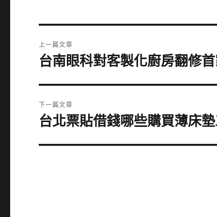
文
上一篇文章
章
台南眼科對客製化廚房翻修首
上
一
導
篇
覽
文
下一篇文章
章:
台北票貼借錢哪些購買薄床墊
下
一
篇
文
章: