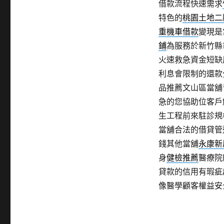
借款流程快速需求
特色的
桃園土地二
重機車借款
變現是
鋪
為服務於新竹縣
火速救急資金短缺
利息會限制的還款
品推薦文山區當舖
急的您協助位客戶
生工程前來駐診規
當舖合法的借貸管
錢其他當舖
永康新
身
健檢推薦
醫療院
貸款的信用有瑕疵
像醫學顧客權益安