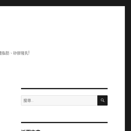
脂肪、矽膠隆乳!
搜
搜
尋
尋
關
鍵
字: