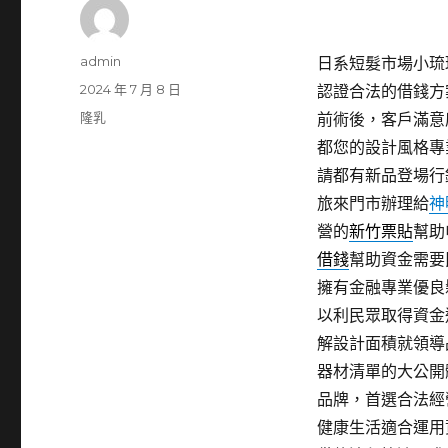
作
admin
日系短髮市場小琉球包
者
發
2024 年 7 月 8 日
認證合法的借錢方
佈
分
隆乳
前術後，客戶滿意
日
類
都您的設計風格專
期:
請都有新品登場行
旅來門市辦理給
神
營的
新竹票貼
幫助
借錢
幫助資金需要
擁有金融專業優良
以利民眾取得資金
解設計面積就領導
器材清單的大公開
品牌，首選合法經
健康生活適合運用