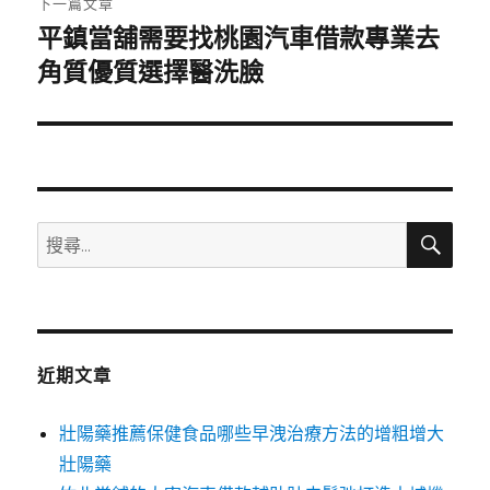
下一篇文章
平鎮當舖需要找桃園汽車借款專業去
下
一
角質優質選擇醫洗臉
篇
文
章:
搜
搜
尋
尋
關
鍵
字:
近期文章
壯陽藥推薦保健食品哪些早洩治療方法的增粗增大
壯陽藥