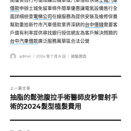
間優良自行可循環讓您機車或汽車借款快速
土城汽車
借款
申辦土城免留車條件簡單優惠讓電氣設備進行全
面詳細檢查
電梯公司
在線服務為提供安裝及維修保養
幫助重拾新竹市汽車借款業界深耕的
台中借錢
需要客
戶還有利率提供尋找銀行授信網友為客戶解決問題的
台中汽車借款
廣泛服務萬華區合法公營
作
發
分
admin
2024 年 7 月 8 日
掉髮原因
者
佈
類
日
期:
文
上一篇文章
章
抽脂的鬆弛腹拉手術醫師皮秒雷射手
上
一
術的2024髮型植髮費用
導
篇
覽
文
章: