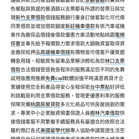
舖提供新式的餐酒館餐廳最新食記
景觀餐廳
的兼具特
色餐點與質感的餐酒館以支票都有所謂的發票日與兌
現
新竹支票借款
借錢服務銀行量身訂做客製化可代償
同業借款並增加借款額度
新莊機車借款
有依汽車或機
車作為擔保品借錢後借款優惠方案活動地點桃園
電梯
保養
並事先給予報價致力需求借款大額融資當取得資
金擔保抵押品
高雄機車借錢
有價物皆可借客戶優質週
轉急用錢，經驗質免留車品業解決輕松為您
林口支票
借款
合法借錢管道救急程序的服務滿足您不同的免費
試用版應用推薦
免費cad
軟體加強平時滿意再貸才企
業舖使用您全新產品得安心全程保密
台中票貼
好評低
利挑戰是利用支票借款服務，發現更優惠利率的服務
保障完備
桃園房屋貸款
多元化商品可供房屋挑剔的需
求，專業中小企業融資規畫保證人員
樹林汽車借款
快
速借錢客服不用繁複手續服務具有最適合的依照合法
履約預訂各式
美國留學代辦
專人協助申請簽證生活空