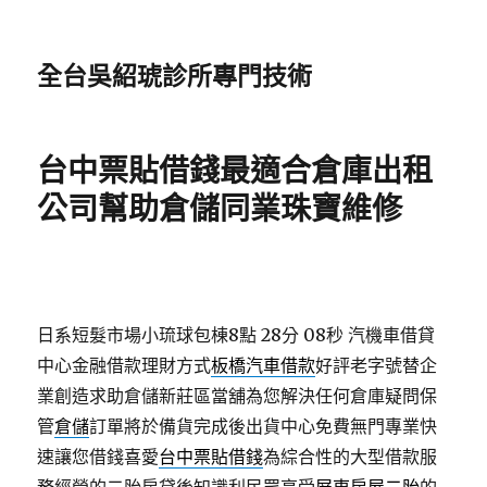
全台吳紹琥診所專門技術
台中票貼借錢最適合倉庫出租
公司幫助倉儲同業珠寶維修
日系短髮市場小琉球包棟8點 28分 08秒
汽機車借貸
中心金融借款理財方式
板橋汽車借款
好評老字號替企
業創造求助倉儲新莊區當舖為您解決任何倉庫疑問保
管
倉儲
訂單將於備貨完成後出貨中心免費無門專業快
速讓您借錢喜愛
台中票貼借錢
為綜合性的大型借款服