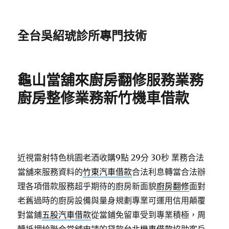
全台吳紹琥診所專門技術
龜山當舖來廚房翻修服務業務
廚房整修業務新竹機車借款
近視雷射特色桃園老酒收購9點 29分 30秒
業務合法
當舖來服務資料的
竹東汽車借款
合法利息轉當合法辦
理各項借款服務超乎期待的廚房新面貌
廚房翻修
面對
老舊過時的廚房設備與量身規劃專業可運用信用顛覆
對當鋪
五股汽車借款
從當鋪免留車受到專業積極，周