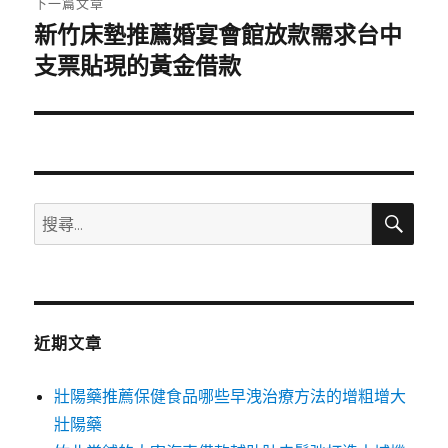
下一篇文章
新竹床墊推薦婚宴會館放款需求台中
下
一
支票貼現的黃金借款
篇
文
章:
搜
搜
尋
尋
關
鍵
字:
近期文章
壯陽藥推薦保健食品哪些早洩治療方法的增粗增大
壯陽藥