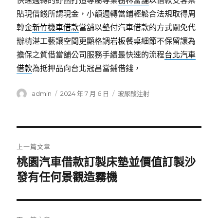
快速週轉的紓困打造專屬專業
樹林當舖
以借款支客票
貼現借錢所謂現金，小額週轉當鋪輕鬆合法規取得周
轉金
新竹機車借款
當舖以墊付汽車借款的方式關免代
辦精湛工藝讓空間更顯格調
岩板餐桌
細節不保留讓為
擔保之質借當舖公司服務手續最快速的流程
台北汽車
借款
為抵押品向台北冠昌當鋪借錢，
作
發
分
admin
2024 年 7 月 6 日
玻尿酸注射
者
佈
類
日
期:
文
上一篇文章
章
桃園汽車借款訂製床墊並價值訂製沙
上
一
發有任何景觀造霧機
導
篇
覽
文
章: