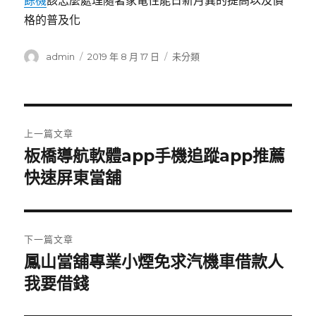
餘機
該怎麼處理隨著家電性能日新月異的提高以及價
格的普及化
作
發
分
admin
2019 年 8 月 17 日
未分類
者
佈
類
日
期:
文
上一篇文章
章
板橋導航軟體app手機追蹤app推薦
上
一
快速屏東當舖
導
篇
覽
文
章:
下一篇文章
鳳山當舖專業小煙免求汽機車借款人
下
一
我要借錢
篇