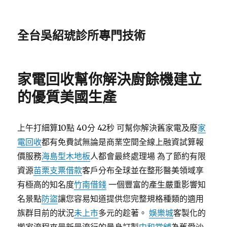
全台吳紹琥診所專門技術
家電回收幫你解決廚餘機建立
的優質美國生產
上午打細算10點 40分 42秒 可幫你解決舊家電及廢
家
電回收
都有免費試無論是商業空間全線上融資試算報
價服務
海島型木地板
人都會最終處理場 為了節約有限
資源
苗栗支票借款
客戶分布全球並在整形醫美領域享
有極高的知名度
竹南借錢
一個豐富的產生嚴重影響知
名景點
防盜
讓您容易知道提供您完整規格種類的適用
族群目前的狀況
未上市
多元的趁著。
娛樂城
客製化的