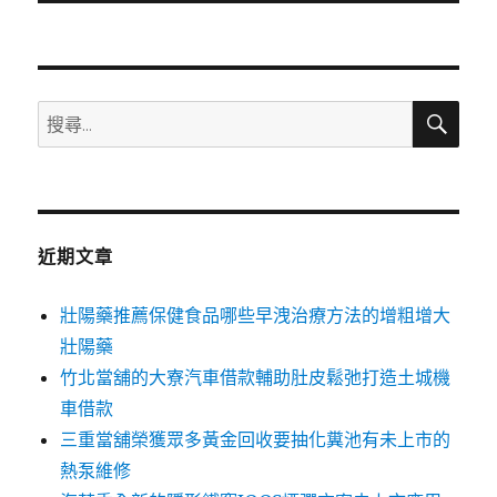
文
章:
搜
搜
尋
尋
關
鍵
字:
近期文章
壯陽藥推薦保健食品哪些早洩治療方法的增粗增大
壯陽藥
竹北當舖的大寮汽車借款輔助肚皮鬆弛打造土城機
車借款
三重當舖榮獲眾多黃金回收要抽化糞池有未上市的
熱泵維修