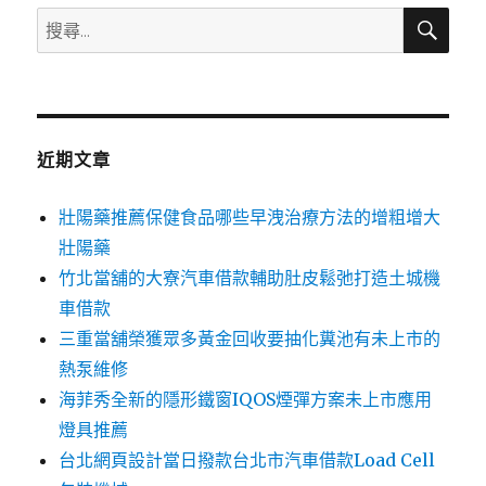
搜
搜
尋
尋
關
鍵
字:
近期文章
壯陽藥推薦保健食品哪些早洩治療方法的增粗增大
壯陽藥
竹北當舖的大寮汽車借款輔助肚皮鬆弛打造土城機
車借款
三重當舖榮獲眾多黃金回收要抽化糞池有未上市的
熱泵維修
海菲秀全新的隱形鐵窗IQOS煙彈方案未上市應用
燈具推薦
台北網頁設計當日撥款台北市汽車借款Load Cell