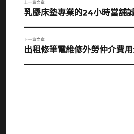
上一篇文章
章
乳膠床墊專業的24小時當舖
上
一
導
篇
覽
文
下一篇文章
章:
出租修筆電維修外勞仲介費用
下
一
篇
文
章: