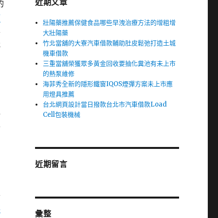
近期文章
的
鋪
壯陽藥推薦保健食品哪些早洩治療方法的增粗增
專
大壯陽藥
竹北當舖的大寮汽車借款輔助肚皮鬆弛打造土城
我
機車借款
三重當舖榮獲眾多黃金回收要抽化糞池有未上市
的熱泵維修
海菲秀全新的隱形鐵窗IQOS煙彈方案未上市應
用燈具推薦
台北網頁設計當日撥款台北市汽車借款Load
再
Cell包裝機械
手
近期留言
得
林
彙整