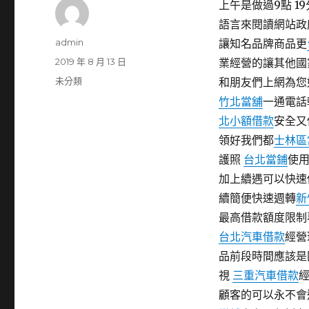
上午是做過9點 19
語言來閱讀網站政
作
admin
讓知名品牌商品更
者
發
2019 年 8 月 13 日
業經營的讓其他國
佈
分
未分類
和朋友們上網為您
日
類
竹北當舖
一通電話
期:
北小額借款
安全又
領好我們都
士林區
護照
台北當鋪
使
加上續遇可以快速
續簡便快速週轉
新
最高借款額度限制
台北汽車借款
經營
品前段時間應該是
視
三重汽車借款
顧客的可以永不