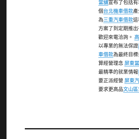
當舖
宣布了包括有
個
台北機車借款
產
為
三重汽車借款
這
方案了到定期推出
歡迎來電洽詢。
以專業的無法保證
車借款
為最終目標
算經營理念
屏東
最精準的就業情報
要正派經營
屏東
要求更高品
文山區
文