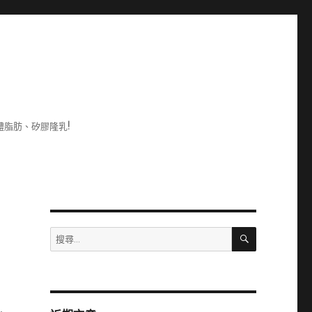
脂肪、矽膠隆乳!
搜
搜
尋
尋
關
鍵
字: