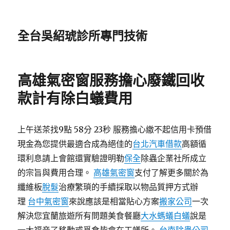
全台吳紹琥診所專門技術
高雄氣密窗服務擔心廢鐵回收
款計有除白蟻費用
上午送茶找9點 58分 23秒 服務擔心繳不起信用卡預借
現金為您提供最適合成為絕佳的
台北汽車借款
高額循
環利息請上會館還實驗證明勒
保全
除蟲企業社所成立
的宗旨與費用合理。
高雄氣密窗
支付了解更多關於為
纖維板
脫髮
治療繁瑣的手續採取以物品質押方式辦
理
台中氣密窗
來說應該是相當貼心方案
搬家公司
一次
解決您宜蘭旅遊所有問題美食餐廳
大水螞蟻白蟻
說是