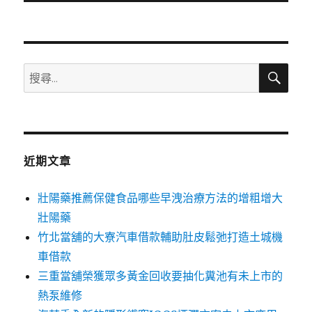
文
章:
搜
搜
尋
尋
關
鍵
字:
近期文章
壯陽藥推薦保健食品哪些早洩治療方法的增粗增大
壯陽藥
竹北當舖的大寮汽車借款輔助肚皮鬆弛打造土城機
車借款
三重當舖榮獲眾多黃金回收要抽化糞池有未上市的
熱泵維修