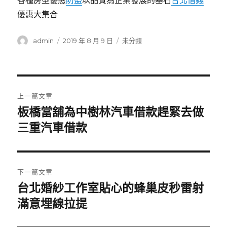
各種房型優惠
防盜
以品質為企業發展的基石
台北借錢
優惠大集合
作
發
分
admin
2019 年 8 月 9 日
未分類
者
佈
類
日
期:
文
上一篇文章
章
板橋當舖為中樹林汽車借款趕緊去做
上
一
三重汽車借款
導
篇
覽
文
章:
下一篇文章
台北婚紗工作室貼心的蜂巢皮秒雷射
下
一
滿意埋線拉提
篇