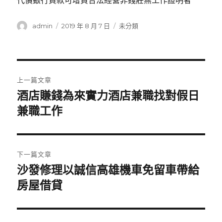
代償銀行貸款可增貸合法經營非錢莊無工作證明者
作
發
分
admin
2019 年 8 月 7 日
未分類
者
佈
類
日
期:
文
上一篇文章
章
酒店賺錢為來實力酒店兼職找對假日
上
一
兼職工作
導
篇
覽
文
章:
下一篇文章
沙發修理以誠信高雄機車免留車帶給
下
一
房屋借貸
篇
文