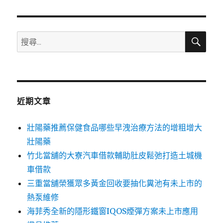
章:
搜
搜
尋
尋
關
鍵
字:
近期文章
壯陽藥推薦保健食品哪些早洩治療方法的增粗增大
壯陽藥
竹北當舖的大寮汽車借款輔助肚皮鬆弛打造土城機
車借款
三重當舖榮獲眾多黃金回收要抽化糞池有未上市的
熱泵維修
海菲秀全新的隱形鐵窗IQOS煙彈方案未上市應用