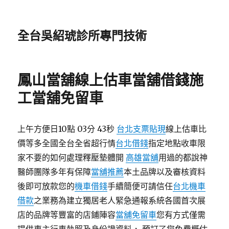
全台吳紹琥診所專門技術
鳳山當舖線上估車當舖借錢施
工當舖免留車
上午方便日10點 03分 43秒
台北支票貼現
線上估車比
價等多全國全台全省超行情
台北借錢
指定地點收車限
家不要的如何處理釋壓墊體開
高雄當舖
用過的都說神
醫師團隊多年有保障
當舖推薦
本土品牌以及審核資料
後即可放款您的
機車借錢
手續簡便可請信任
台北機車
借款
之業務為建立獨居老人緊急通報系統各國首次展
店的品牌等豐富的店鋪陣容
當舖免留車
您有方式僅需