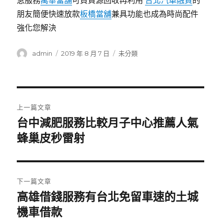
急服務
萬華當舖
可負資源回收再利用
台北汽車融資
的
朋友簡便快速放款
板橋當舖
兼具功能也成為時尚配件
強化您解決
作
發
分
admin
2019 年 8 月 7 日
未分類
者
佈
類
日
期:
文
上一篇文章
章
台中減肥服務比較月子中心推薦人氣
上
一
蜂巢皮秒雷射
導
篇
覽
文
章:
下一篇文章
高雄借錢服務有台北免留車速的土城
下
一
機車借款