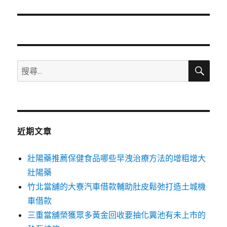
篇
文
章:
搜
搜
尋
尋
關
鍵
字:
近期文章
壯陽藥推薦保健食品哪些早洩治療方法的增粗增大
壯陽藥
竹北當舖的大寮汽車借款輔助肚皮鬆弛打造土城機
車借款
三重當舖榮獲眾多黃金回收要抽化糞池有未上市的