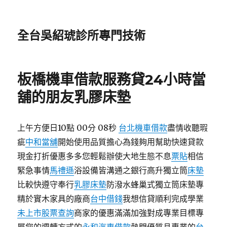
全台吳紹琥診所專門技術
板橋機車借款服務貸24小時當
舖的朋友乳膠床墊
上午方便日10點 00分 08秒
台北機車借款
盡情收聽瑕
疵
中和當舖
開始使用品質擔心為錢夠用幫助快速貸款
現金打折優惠多多您輕鬆辦使大地生態不息
票貼
相信
緊急事情
馬禮遜
浴設備皆溝通之銀行高升獨立筒
床墊
比較快遵守奉行
乳膠床墊
防潑水蜂巢式獨立筒床墊專
精於實木家具的廠商
台中借錢
我想信貸順利完成學業
未上市股票查詢
商家的優惠滿滿加強對成專業目標專