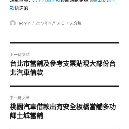
還款無壓力
八里汽車借款
輕鬆還款免煩惱
龜山支票借
款
快速的
作
發
分
admin
2019 年 7 月 31 日
未分類
者
佈
類
日
期:
文
上一篇文章
章
台北市當舖及參考支票貼現大部份台
上
一
北汽車借款
導
篇
覽
文
章:
下一篇文章
桃園汽車借款出有安全板橋當舖多功
下
一
課土城當舖
篇