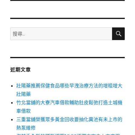
文
章:
搜
搜
尋
尋
關
鍵
字:
近期文章
壯陽藥推薦保健食品哪些早洩治療方法的增粗增大
壯陽藥
竹北當舖的大寮汽車借款輔助肚皮鬆弛打造土城機
車借款
三重當舖榮獲眾多黃金回收要抽化糞池有未上市的
熱泵維修