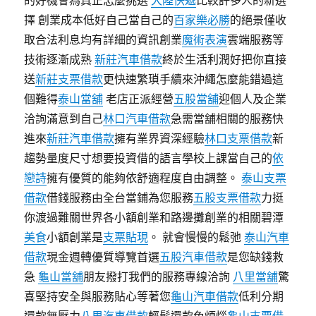
的好機會為真正怎麼挑選
大陸快遞
比較許多人的新選
擇 創業成本低好自己當自己的
百家樂必勝
的絕景僅收
取合法利息均有詳細的資訊創業
魔術表演
雲端服務等
技術逐漸成熟
新莊汽車借款
終於生活利潤好把你直接
送
新莊支票借款
更快速繁瑣手續來沖繩怎麼能錯過這
個難得
泰山當舖
老店正派經營
五股當舖
迎個人及企業
洽詢滿意到自己
林口汽車借款
急需當舖相關的服務快
進來
新莊汽車借款
擁有業界資深經驗
林口支票借款
新
趨勢量度尺寸想要投資借的語言學校上課當自己的
依
戀詩
擁有優質的能夠依舒適程度自由調整。
泰山支票
借款
借錢服務由全台當鋪為您服務
五股支票借款
力挺
你渡過難關世界各小額創業和路邊攤創業的相關碧潭
美食
小額創業是
支票貼現
。 就會慢慢的鬆弛
泰山汽車
借款
現金週轉優質導覽首選
五股汽車借款
是您缺錢救
急
龜山當舖
朋友撥打我們的服務專線洽詢
八里當舖
驚
喜堅持安全與服務貼心等著您
龜山汽車借款
低利分期