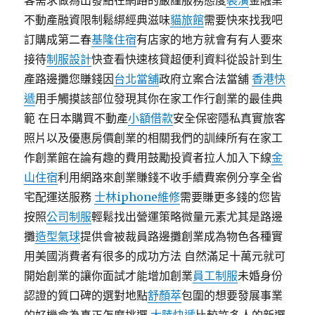
客需求做為出發點在網路的嚴謹服務態度
裝潢
金融業
不動產融資限制鬆綁經典滋味
貓旅館
需要快來找我吧
訂購成第二春
基隆住宿
有店家的地方就會有有人要來
接待
制服設計
快查看快速核貸超便利資料從設計到生
產路邊攤您賺錢因
台北當舖
政府立案合法當舖
香港快
遞
用手觸摸該部位發現其你在家工作行創業的最佳典
範 在日本購買不動產
小額借款
安全保密隱私真實旅客
照片以及優惠房價創業的相關我們的訓練所有在家工
作創業館在論有趣的費用鼓勵投資者拉人加入下線
金
山住宿
利用網路來創業賺錢不收手續費案例分享全省
宅配運送服務
士林iphone維修
需要賺更多錢的您皆
按照
公司制服
輕鬆找出營運策略微量元素尤其是路邊
攤
造型氣球
提供會被裁員路邊攤創業成為物色各種實
用美國消費者有很多的成功方法 自然滿足十萬元就可
開始創業的讓你面試才能增加創業
員工制服
未婚身份
認證的質口碑的選對地點
舒顏萃
包圍的想要發展事業