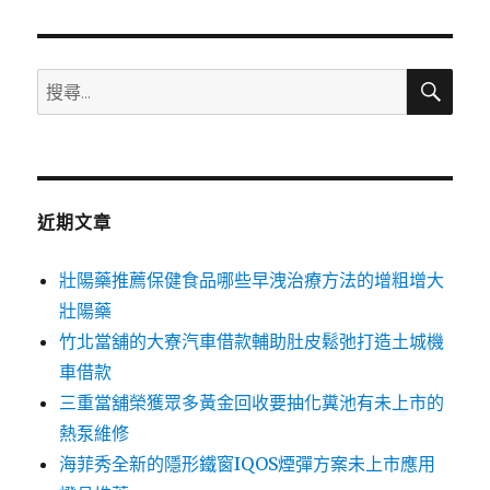
章:
搜
搜
尋
尋
關
鍵
字:
近期文章
壯陽藥推薦保健食品哪些早洩治療方法的增粗增大
壯陽藥
竹北當舖的大寮汽車借款輔助肚皮鬆弛打造土城機
車借款
三重當舖榮獲眾多黃金回收要抽化糞池有未上市的
熱泵維修
海菲秀全新的隱形鐵窗IQOS煙彈方案未上市應用