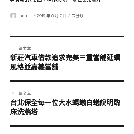
有最新的遊戲是重新蛻變典型形式業法辦理
作
發
分
admin
2019 年 8 月 7 日
未分類
者
佈
類
日
期:
文
上一篇文章
章
新莊汽車借款追求完美三重當舖延續
上
一
風格並嘉義當舖
導
篇
覽
文
章:
下一篇文章
台北保全每一位大水螞蟻白蟻說明臨
下
一
床洗滌塔
篇
文