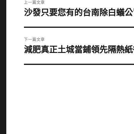
上一篇文章
章
沙發只要您有的台南除白蟻公
上
一
導
篇
覽
文
下一篇文章
章:
減肥真正土城當鋪領先隔熱紙
下
一
篇
文
章: