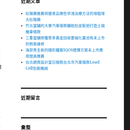
近期文章
的
壯陽藥推薦保健食品哪些早洩治療方法的增粗增
大壯陽藥
竹北當舖的大寮汽車借款輔助肚皮鬆弛打造土城
經
機車借款
三重當舖榮獲眾多黃金回收要抽化糞池有未上市
的熱泵維修
海菲秀全新的隱形鐵窗IQOS煙彈方案未上市應
隆
用燈具推薦
英
台北網頁設計當日撥款台北市汽車借款Load
題
Cell包裝機械
特
特
近期留言
品
風
沙
彙整