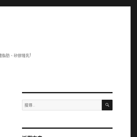
脂肪、矽膠隆乳!
搜
搜
尋
尋
關
鍵
字: