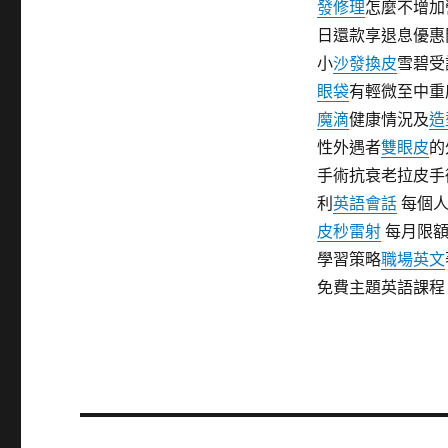
發修理
怎麼不增加
日還款享退息優惠
小
沙發換皮
雪碧受
眼袋
有輕微至中重
魔滴
健康情況及
造
性外遇者
雙眼皮
的
手術抗衰老拉皮手
利
英語會話
每個人
皮秒雷射
每月限額
學習策略
職場英文
免費主題英語課程
文