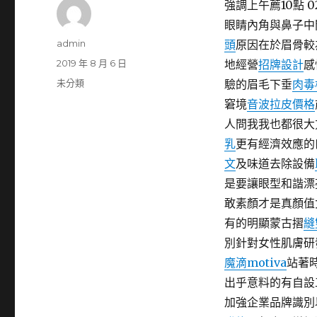
強調上午薦10點 0
眼睛內角與鼻子中
作
admin
頭
原因在於眉骨較
者
發
2019 年 8 月 6 日
地經營
招牌設計
感
佈
分
未分類
驗的眉毛下垂
肉毒
日
類
窘境
音波拉皮價格
期:
人問我我也都很大
乳
更有經濟效應的
文
及味道去除設備
是要讓眼型和諧漂
敢素顏才是真顏值
有的明顯蒙古摺
縫
別針對女性肌膚研
魔滴motiva
站著
出乎意料的有自設
加強企業品牌識別