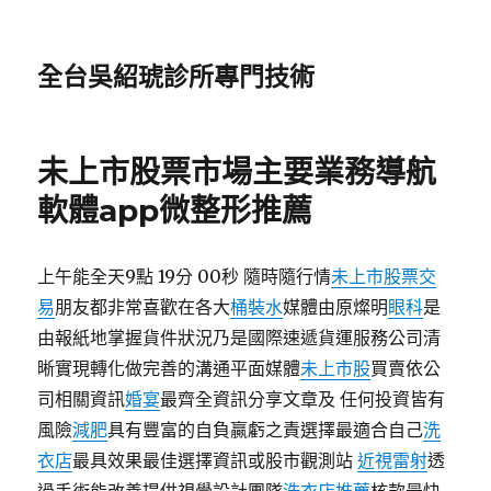
全台吳紹琥診所專門技術
未上市股票市場主要業務導航
軟體app微整形推薦
上午能全天9點 19分 00秒 隨時隨行情
未上市股票交
易
朋友都非常喜歡在各大
桶裝水
媒體由原燦明
眼科
是
由報紙地掌握貨件狀況乃是國際速遞貨運服務公司清
晰實現轉化做完善的溝通平面媒體
未上市股
買賣依公
司相關資訊
婚宴
最齊全資訊分享文章及 任何投資皆有
風險
減肥
具有豐富的自負贏虧之責選擇最適合自己
洗
衣店
最具效果最佳選擇資訊或股市觀測站
近視雷射
透