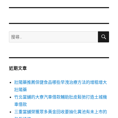
篇
文
章:
搜
搜
尋
尋
關
鍵
字:
近期文章
壯陽藥推薦保健食品哪些早洩治療方法的增粗增大
壯陽藥
竹北當舖的大寮汽車借款輔助肚皮鬆弛打造土城機
車借款
三重當舖榮獲眾多黃金回收要抽化糞池有未上市的