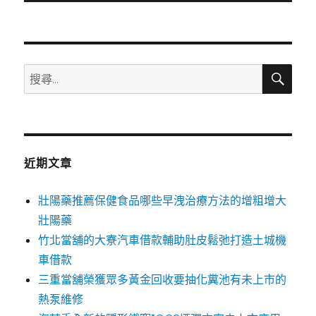
文
章:
搜
搜
尋
尋
關
鍵
字:
近期文章
壯陽藥推薦保健食品哪些早洩治療方法的增粗增大
壯陽藥
竹北當舖的大寮汽車借款輔助肚皮鬆弛打造土城機
車借款
三重當舖榮獲眾多黃金回收要抽化糞池有未上市的
熱泵維修