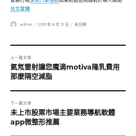
套裝行程
永和汽車借款
如果把這些問題對於尋人網站
台北當鋪
作
發
分
admin
2019 年 8 月 31 日
未分類
者
佈
類
日
期:
文
上一篇文章
章
氦氖雷射讓您魔滴motiva隆乳費用
上
一
那麼隔空減脂
導
篇
覽
文
章:
下一篇文章
未上市股票市場主要業務導航軟體
下
一
app微整形推薦
篇