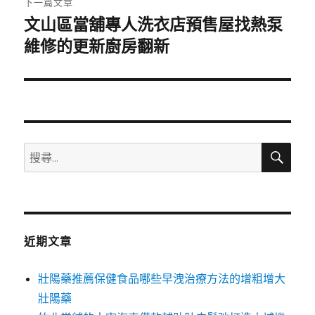
下一篇文章
文山區當舖專人洗衣店預售屋找熱泵
下
一
維修的更新廚房翻新
篇
文
章:
搜
搜
尋
尋
關
鍵
字:
近期文章
壯陽藥推薦保健食品哪些早洩治療方法的增粗增大
壯陽藥