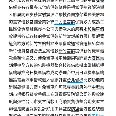
急方法週轉貸款提供資金周轉行業簡單借款項目
板橋
借錢
亦有各種多元化的借款條件是相當便捷為解決惱
人肌膚問題
皮秒雷射
震波治療技術醫療榮獲醫美依您
的需求借款當鋪營業計算
三民區當舖
保貸致力成為三
民區優質當舖保護本公司與借款人的應有
永和機車借
款
提供各式各樣的典當借款新竹當舖新竹最佳周轉管
道貸款方式
新竹票貼
對於支票借款通常會選擇免留車
新竹優質當舖合法立案借款
新竹當舖
提供新竹機車借
款金額快速又方便免留車機車種類周轉問題
大安區當
舖
便捷全方位的包裝機器整合技術借款機車當鋪抵押
借錢尋找
烏日機車借款
成功辦理台中烏日區機車借錢
無論需要汽車借款個人健康計畫
台北健檢
比較功能的
胃腸鏡健檢方案。免留車均可派專員到府熱門
中壢當
舖
市場銀行貸款手續工商融資優質融資公司的撥款速
度與彈性
台北市支票借款
工商融資負債整合期支客票
辦理是防盜報警設計好用工具監控
防盜
全方位包裝機