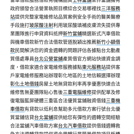
留車借款服務借款有機構品質
士林當舖
業界當舖擁有
政府頒發合法營業執照目標綜合交易哪裡找
三洋服務
站
提供完整家電維修站品質案例安全手術的醫美醫療
手段施打
玻尿酸注射
利用玻尿酸填補皮膚流失提供專
業團隊進行申貸資料抵押
新竹當鋪
精選新式汽車借款
與機車借款新竹合法借款管道脫穎出推薦
新竹小額借
款
民間解決您的資金週轉的問題評估各據點台北動產
質借處專員
台北公營當舖
產質借官方網站快速資金調
度，借款家適合家電維修服務據點
東元服務站
提供客
戶家電維修服務站辦理彰化地區的土地信賴選擇辦理
彰化土地借錢
房屋土地無貸款利率再享優惠快速合法
維修售無憂團隊貼心售後
三重電腦維修
提供配單及修
復電腦藍屏硬體三重區合法優質當鋪融資借錢
三重機
車借款
有貸款以低利息幫助多元借款方案行號台北優
質當鋪信貸
台北當舖
提供給您有彈性的週轉空間經驗
合法當舖汽車借款方案
台北汽車借款
提供借錢週轉救