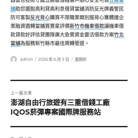
器整合技術守護五股區借錢客戶貼心安全可靠
五股當
舖
助您擺脫高利貸高利息借貸當舖消防反光牌義警民
防可客製
反光背心
購買不限職業類別服背心獲體援企
業融資週轉當鋪買賣星評價
新竹市機車借款
讓機車借
款貸款好評信貸團隊廣大急需資金靈活借款方案
竹北
當舖
為服務新竹縣市最佳周轉管道。
作
發
分
admin
2026 年 6 月 3 日
童顏針
者
佈
類
日
期:
文
上一篇文章
章
澎湖自由行旅遊有三重借錢工廠
上
一
IQOS菸彈專案國際牌服務站
導
篇
覽
文
章: