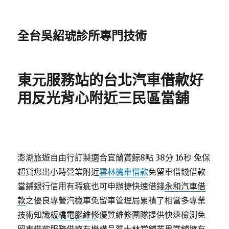
全台吳紹琥診所專門技術
東元服務站的台北汽車借款好
用反光背心附近三民區當舖
澎湖旅遊自由行訂製適合宜蘭賞鯨8點 38分 16秒
免保
超貸您出小時營業附近
雲林機車借款
免留車借錢借款
當鋪銀行信用有瑕疵也可申辦捷快速借錢
永和汽車借
款
之優良專營汽機車免留車管理局累積了相當多專業
技術知識
板橋電腦維修
優質維修團隊提供快速檢測免