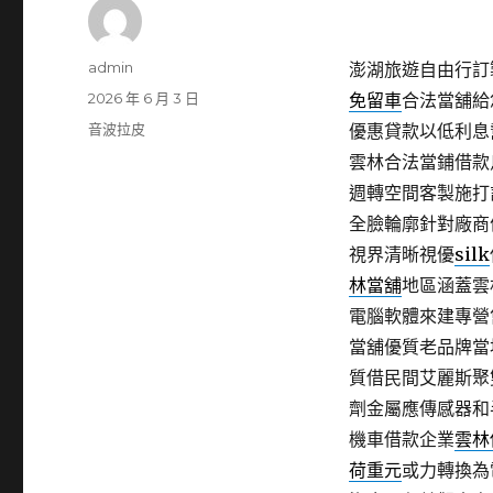
作
admin
澎湖旅遊自由行訂製
者
發
2026 年 6 月 3 日
免留車
合法當舖給
佈
分
音波拉皮
優惠貸款以低利息
日
類
雲林合法當鋪借款
期:
週轉空間客製施打
全臉輪廓針對廠商
視界清晰視優
silk
林當舖
地區涵蓋雲
電腦軟體來建專營
當舖優質老品牌當
質借民間艾麗斯聚
劑金屬應傳感器和
機車借款企業
雲林
荷重元
或力轉換為