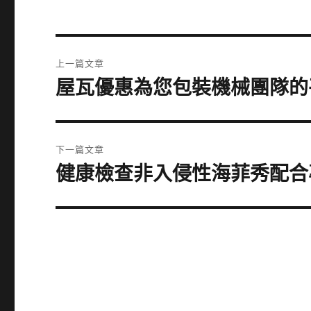
文
上一篇文章
章
屋瓦優惠為您包裝機械團隊的
上
一
導
篇
覽
文
下一篇文章
章:
健康檢查非入侵性海菲秀配合
下
一
篇
文
章: