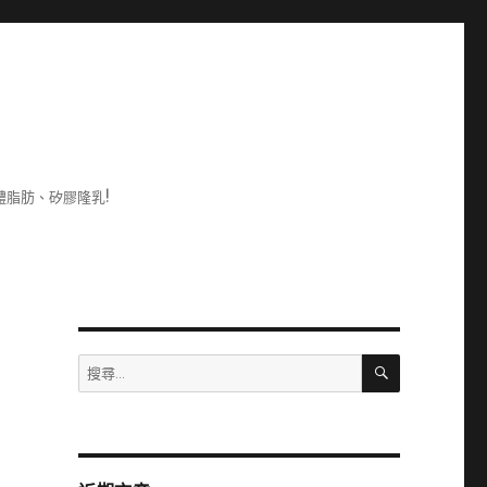
脂肪、矽膠隆乳!
搜
搜
尋
尋
關
鍵
字: