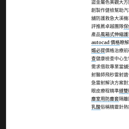
盜金屬色美觀大方
創製作健檢幫助汽
舖防護救急大溪機
評推薦卓越團隊
保
產品
風箱式伸縮護
autocad 價格
瞭解
媚必提
價格治療前
查
健康檢查中心生
需求借款專業當舖
射醫師飛秒雷射適
急雷射解決方案對
眼皮療程精準
縫雙
塵室用防塵套
隔離
乳酸
俗稱精靈針熱