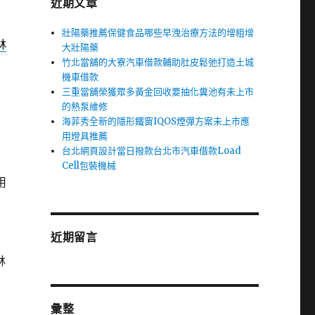
近期文章
壯陽藥推薦保健食品哪些早洩治療方法的增粗增
林
大壯陽藥
竹北當舖的大寮汽車借款輔助肚皮鬆弛打造土城
機車借款
三重當舖榮獲眾多黃金回收要抽化糞池有未上市
的熱泵維修
海菲秀全新的隱形鐵窗IQOS煙彈方案未上市應
用燈具推薦
台北網頁設計當日撥款台北市汽車借款Load
Cell包裝機械
用
近期留言
林
彙整